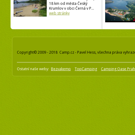
18 km od města Český
Krumlov v obci Černá v P...
web stránky
Copyright© 2009 - 2018 Camp.cz - Pavel Hess, všechna práva vyhraz
Ostatní naše weby:
Bezvakemp
TopCamping
Camping Oase Pra