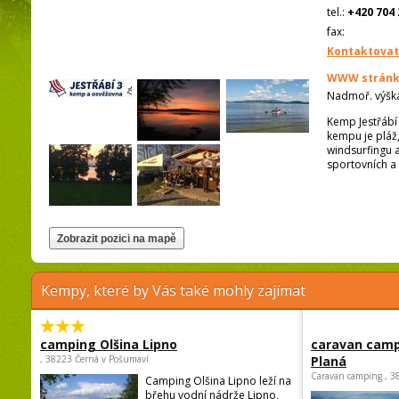
tel.:
+420 704 
fax:
Kontaktovat
WWW stránk
Nadmoř. výšk
Kemp Jestřábí
kempu je pláž
windsurfingu a
sportovních a 
Kempy, které by Vás také mohly zajímat
camping Olšina Lipno
caravan camp
, 38223 Černá v Pošumaví
Planá
Caravan camping , 3
Camping Olšina Lipno leží na
břehu vodní nádrže Lipno,