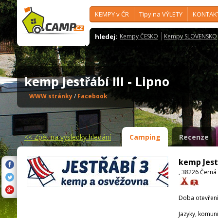
KEMPY v ČR
Tipy na VÝLETY
KONTAK
hledej:
Kempy ČESKO
Kempy SLOVENSKO
kemp Jestřábí III - Lipno
WWW stránky
/
Facebook
<<
Zpět na výsledky hledání
Camping
Recenze
kemp Jestř
, 38226 Černá
Doba otevření
Jazyky, komun