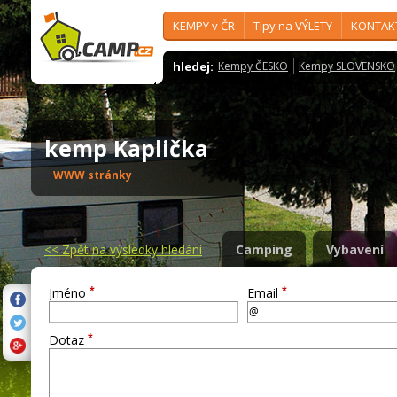
KEMPY v ČR
Tipy na VÝLETY
KONTAK
hledej:
Kempy ČESKO
Kempy SLOVENSKO
kemp Kaplička
WWW stránky
<<
Zpět na výsledky hledání
Camping
Vybavení
*
*
Jméno
Email
*
Dotaz