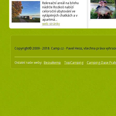
Rekreační areál na břehu
nádrže Rozkoš nabízí
celoroční ubytování ve
vytápěných chatkách a v
apartmá...
web stránky
Copyright© 2009 - 2018 Camp.cz - Pavel Hess, všechna práva vyhraz
Ostatní naše weby:
Bezvakemp
TopCamping
Camping Oase Pra