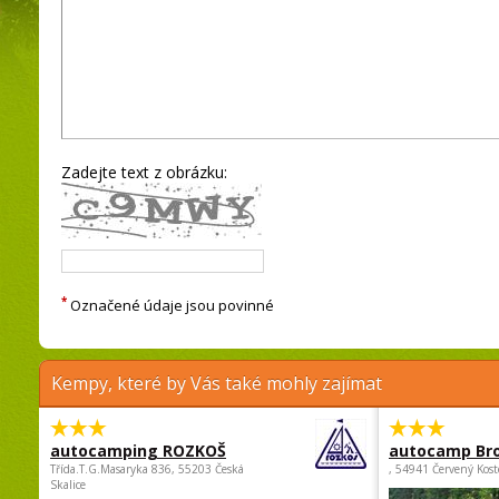
Zadejte text z obrázku:
*
Označené údaje jsou povinné
Kempy, které by Vás také mohly zajímat
autocamping ROZKOŠ
autocamp Br
Třída.T.G.Masaryka 836, 55203 Česká
, 54941 Červený Kost
Skalice