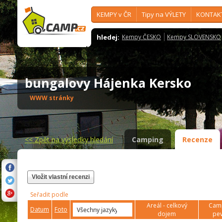
KEMPY v ČR
Tipy na VÝLETY
KONTAK
hledej:
Kempy ČESKO
Kempy SLOVENSKO
bungalovy Hájenka Kersko
WWW stránky
<<
Zpět na výsledky hledání
Camping
Recenze
Vložit vlastní recenzi
Seřadit podle
Areál - celkový
Camp
Datum
Foto
dojem
pev