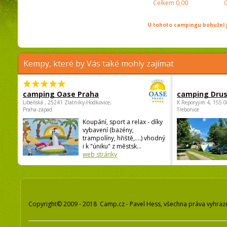
Celkem
0,00
U tohoto campingu bohužel j
Kempy, které by Vás také mohly zajímat
camping Oase Praha
camping Dru
Libeňská , 25241 Zlatníky-Hodkovice,
K Reporyjim 4, 155 0
Praha-západ
Trebonice
Koupání, sport a relax - díky
vybavení (bazény,
trampolíny, hřiště,....) vhodný
i k "úniku" z městsk...
web stránky
Copyright© 2009 - 2018 Camp.cz - Pavel Hess, všechna práva vyhraz