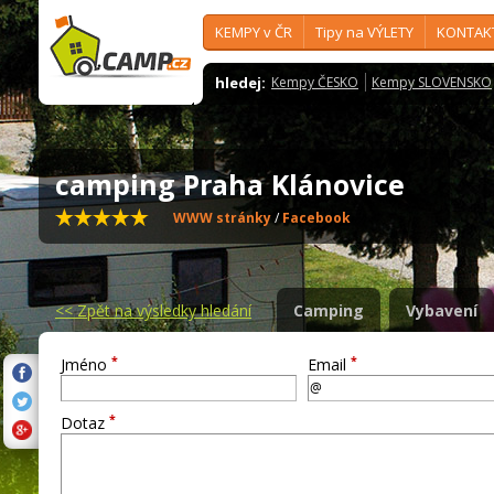
KEMPY v ČR
Tipy na VÝLETY
KONTAK
hledej:
Kempy ČESKO
Kempy SLOVENSKO
camping Praha Klánovice
WWW stránky
/
Facebook
<<
Zpět na výsledky hledání
Camping
Vybavení
*
*
Jméno
Email
*
Dotaz