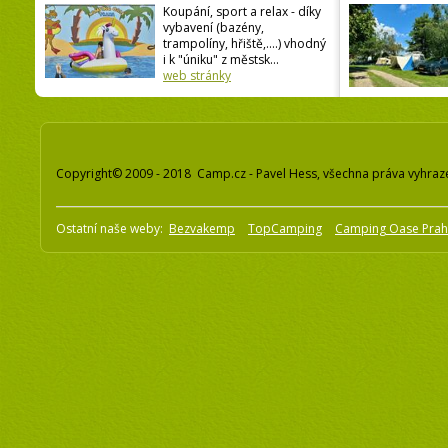
Koupání, sport a relax - díky
vybavení (bazény,
trampolíny, hřiště,....) vhodný
i k "úniku" z městsk...
web stránky
Copyright© 2009 - 2018 Camp.cz - Pavel Hess, všechna práva vyhraz
Ostatní naše weby:
Bezvakemp
TopCamping
Camping Oase Pra