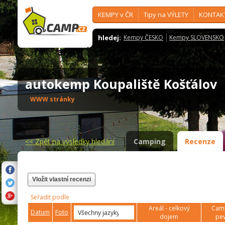
KEMPY v ČR
Tipy na VÝLETY
KONTAK
hledej:
Kempy ČESKO
Kempy SLOVENSKO
autokemp Koupaliště Košťálov
WWW stránky
<<
Zpět na výsledky hledání
Camping
Recenze
Vložit vlastní recenzi
Seřadit podle
Areál - celkový
Camp
Datum
Foto
dojem
pev