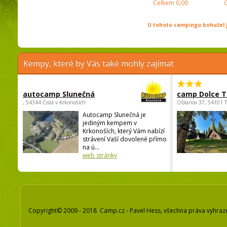
Celkem
0,00
U tohoto campingu bohužel j
Kempy, které by Vás také mohly zajímat
autocamp Slunečná
camp Dolce T
, 54344 Čistá v Krkonoších
Oblanov 37, 54101 
Autocamp Slunečná je
jediným kempem v
Krkonoších, který Vám nabízí
strávení Vaší dovolené přímo
na ú...
web stránky
Copyright© 2009 - 2018 Camp.cz - Pavel Hess, všechna práva vyhraz