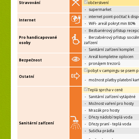
Stravování
občerstvení
-
supermarket
-
internet point-počitač k disp
Internet
-
WiFi- areál pokryt min 80%
-
Bezbariérový přístup recep
Pro handicapované
-
Berzabiérový přístup sociáln
osoby
zařízení
-
Sanitární zařízení komplet
-
Areál kompletne oplocen
Bezpečnost
-
pronájem trezorů
pobyt v campingu se psem p
Ostatní
-
možnost platby platební kar
Teplá sprcha v ceně
-
Sanitární zařízení vytápěné
-
Možnost vaření pro hosty
-
Mrazák pro hosty
-
Dřezy nádobí teplá voda
Sanitární zařízení
-
Dřezy praní - teplá voda
-
Sušička prádla