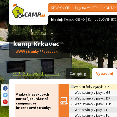
KEMPY v ČR
Tipy na VÝLETY
KONTAK
hledej:
Kempy ČESKO
Kempy SLOVENSKO
kemp Krkavec
WWW stránky
/
Facebook
<<
Zpět na výsledky hledání
Camping
Vybavení
Web stránky v jazyku CZ
-
Web stránky v jazyku GB
V jakých jazykových
-
Web stránky v jazyku DK
mutací jsou vlastní
campingové
-
Web stránky v jazyku ESP
internetové stránky:
-
Web stránky v jazyku F
-
Web stránky v jazyku PL