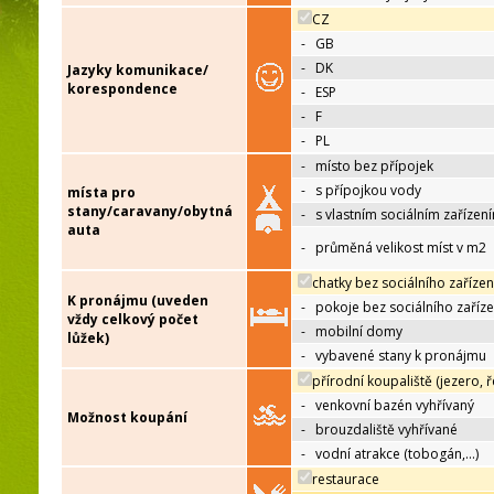
CZ
-
GB
-
DK
Jazyky komunikace/
korespondence
-
ESP
-
F
-
PL
-
místo bez přípojek
-
s přípojkou vody
místa pro
stany/caravany/obytná
-
s vlastním sociálním zařízen
auta
-
průměná velikost míst v m2
chatky bez sociálního zařízen
K pronájmu (uveden
-
pokoje bez sociálního zaříze
vždy celkový počet
-
mobilní domy
lůžek)
-
vybavené stany k pronájmu
přírodní koupaliště (jezero, ř
-
venkovní bazén vyhřívaný
Možnost koupání
-
brouzdaliště vyhřívané
-
vodní atrakce (tobogán,…)
restaurace