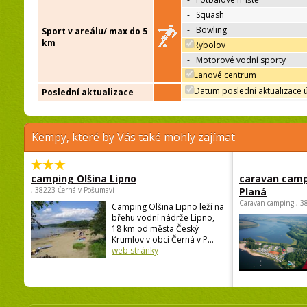
-
Squash
-
Bowling
Sport v areálu/ max do 5
km
Rybolov
-
Motorové vodní sporty
Lanové centrum
Datum poslední aktualizace 
Poslední aktualizace
Kempy, které by Vás také mohly zajímat
camping Olšina Lipno
caravan camp
, 38223 Černá v Pošumaví
Planá
Caravan camping , 3
Camping Olšina Lipno leží na
břehu vodní nádrže Lipno,
18 km od města Český
Krumlov v obci Černá v P...
web stránky