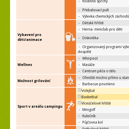
-
Rodinné sprchy
-
Přebalovací pult
-
Výlevka chemických záchodů
-
Dětské hřiště
-
Herna- miniclub pro děti
Vybavení pro
-
Diskotéka
děti/animace
-
Organizovaný program/ výle
dospělé
-
Whirpool
Wellnes
-
Masáže
-
Centrum péče o tělo
-
Ohniště možno přímo u sta
Možnost grilování
-
Barbecue povoleno
Volejbal
Basketbal
Víceúčelové hřiště
Sport v areálu campingu
-
Minigolf
-
Kulečník
-
Půjčovna kol
-
Fotbalové hřiště