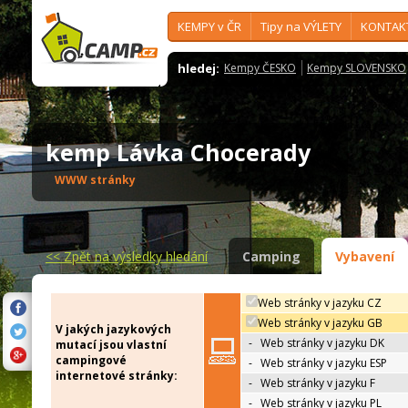
KEMPY v ČR
Tipy na VÝLETY
KONTAK
hledej:
Kempy ČESKO
Kempy SLOVENSKO
kemp Lávka Chocerady
WWW stránky
<<
Zpět na výsledky hledání
Camping
Vybavení
Web stránky v jazyku CZ
Web stránky v jazyku GB
V jakých jazykových
-
Web stránky v jazyku DK
mutací jsou vlastní
campingové
-
Web stránky v jazyku ESP
internetové stránky:
-
Web stránky v jazyku F
-
Web stránky v jazyku PL