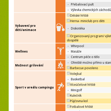
-
Přebalovací pult
-
Výlevka chemických záchodů
Dětské hřiště
Herna- miniclub pro děti
Vybavení pro
-
Diskotéka
děti/animace
Organizovaný program/ výle
dospělé
-
Whirpool
Wellnes
-
Masáže
-
Centrum péče o tělo
-
Ohniště možno přímo u sta
Možnost grilování
Barbecue povoleno
Volejbal
-
Basketbal
Víceúčelové hřiště
Sport v areálu campingu
-
Minigolf
Kulečník
Půjčovna kol
Fotbalové hřiště