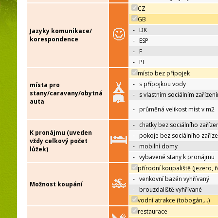
CZ
GB
-
DK
Jazyky komunikace/
korespondence
-
ESP
-
F
-
PL
místo bez přípojek
-
s přípojkou vody
místa pro
stany/caravany/obytná
-
s vlastním sociálním zařízen
auta
-
průměná velikost míst v m2
-
chatky bez sociálního zaříze
K pronájmu (uveden
-
pokoje bez sociálního zaříze
vždy celkový počet
-
mobilní domy
lůžek)
-
vybavené stany k pronájmu
přírodní koupaliště (jezero, ř
-
venkovní bazén vyhřívaný
Možnost koupání
-
brouzdaliště vyhřívané
vodní atrakce (tobogán,…)
restaurace