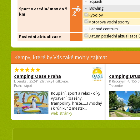
-
Squash
-
Bowling
Sport v areálu/ max do 5
km
Rybolov
Motorové vodní sporty
-
Lanové centrum
Datum poslední aktualizace 
Poslední aktualizace
Kempy, které by Vás také mohly zajímat
camping Oase Praha
camping Dru
Libeňská , 25241 Zlatníky-Hodkovice,
K Reporyjim 4, 155 0
Praha-západ
Trebonice
Koupání, sport a relax - díky
vybavení (bazény,
trampolíny, hřiště,....) vhodný
i k "úniku" z městsk...
web stránky