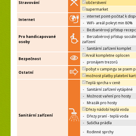
Stravování
občerstvení
supermarket
-
internet point-počitač k disp
Internet
-
WiFi- areál pokryt min 80%
-
Bezbariérový přístup recep
Pro handicapované
-
Berzabiérový přístup sociáln
osoby
zařízení
-
Sanitární zařízení komplet
Areál kompletne oplocen
Bezpečnost
-
pronájem trezorů
pobyt v campingu se psem p
Ostatní
možnost platby platební kar
Teplá sprcha v ceně
-
Sanitární zařízení vytápěné
-
Možnost vaření pro hosty
-
Mrazák pro hosty
Dřezy nádobí teplá voda
Sanitární zařízení
-
Dřezy praní - teplá voda
-
Sušička prádla
-
Rodinné sprchy