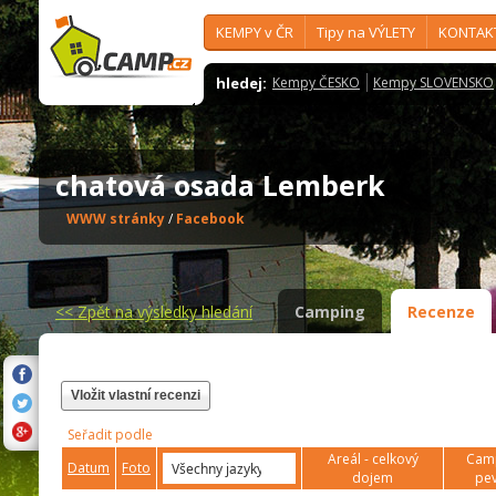
KEMPY v ČR
Tipy na VÝLETY
KONTAK
hledej:
Kempy ČESKO
Kempy SLOVENSKO
chatová osada Lemberk
WWW stránky
/
Facebook
<<
Zpět na výsledky hledání
Camping
Recenze
Vložit vlastní recenzi
Seřadit podle
Areál - celkový
Camp
Datum
Foto
dojem
pev