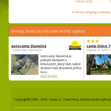
Celkem
0,00
U tohoto campingu bohužel j
Kempy, které by Vás také mohly zajímat
autocamp Slunečná
camp Dolce T
, 54344 Čistá v Krkonoších
Oblanov 37, 54101 
Autocamp Slunečná je
jediným kempem v
Krkonoších, který Vám nabízí
strávení Vaší dovolené přímo
na ú...
web stránky
Copyright© 2009 - 2018 Camp.cz - Pavel Hess, všechna práva vyhraz