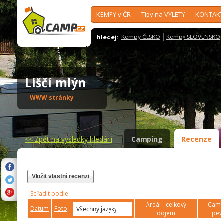
KEMPY v ČR
Tipy na VÝLETY
KONTAK
hledej:
Kempy ČESKO
Kempy SLOVENSKO
Liščí mlýn
WWW stránky
<<
Zpět na výsledky hledání
Camping
Recenze
Vložit vlastní recenzi
Seřadit podle
Areál - celkový
Camp
Datum
Foto
dojem
pev