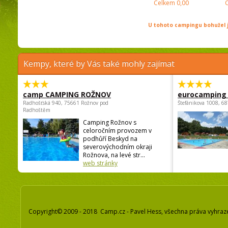
Celkem
0,00
U tohoto campingu bohužel j
Kempy, které by Vás také mohly zajímat
camp CAMPING ROŽNOV
eurocamping 
Radhošťská 940, 75661 Rožnov pod
Štefánikova 1008, 68
Radhoštěm
Camping Rožnov s
celoročním provozem v
podhůří Beskyd na
severovýchodním okraji
Rožnova, na levé str...
web stránky
Copyright© 2009 - 2018 Camp.cz - Pavel Hess, všechna práva vyhraz