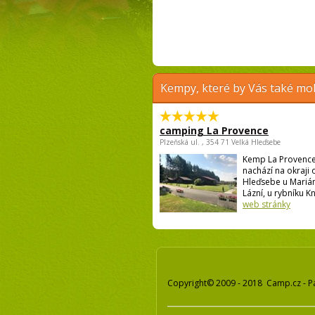
Kempy, které by Vás také moh
camping La Provence
Plzeňská ul. , 354 71 Velká Hleďsebe
Kemp La Provence
nachází na okraji 
Hleďsebe u Mariá
Lázní, u rybníku Kní
web stránky
Copyright© 2009 - 2018 Camp.cz - P