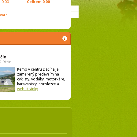
m
0,00
Celkem
0,00
ní !
čín
02 Děčín
Kemp v centru Děčína je
zaměřený především na
cyklisty, vodáky, motorkáře,
karavanisty, horolezce a ...
web stránky