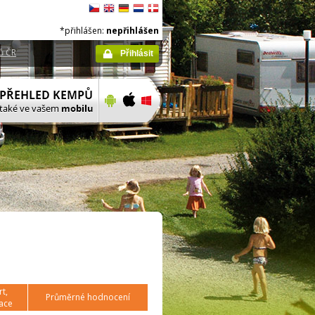
*přihlášen:
nepřihlášen
ů ČR
Přihlásit
t,
Průměrné hodnocení
ace