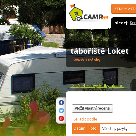
KEMPY v ČR
hledej:
Ke
tábořiště Loket
WWW stránky
<<
Zpět na výsledky hledání
Vložit vlastní recenzi
Seřadit podle
Datum
Foto