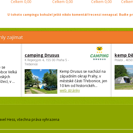
Celkem
0,00
Celkem
0,00
Celkem
0,00
Celke
U tohoto campingu bohužel ještě nikdo komentář/recenzi nenapsal. Buďte prv
ly zajímat
camping Drusus
kemp Dě
K Reporyjim 4, 155 00 Praha 5 -
Polabí , 405
Trebonice
 se
Kemp Drusus se nachází na
obce Velká
západním okraji Prahy, v
nských
městské části Třebonice, jen
žecí, v ...
10 km od historickéh...
web stránky
avel Hess, všechna práva vyhrazena