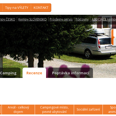
Tipy na VÝLETY
KONTAKT
mpy ČESKO
Kempy SLOVENSKO
Prodejny-servis
Půjčovny
ASOCIACE kemp
Camping
Recenze
Poptávka informací
Areál - celkový
Campingové místo,
Spor
Sociální zařízení
dojem
pevné ubytování
anim