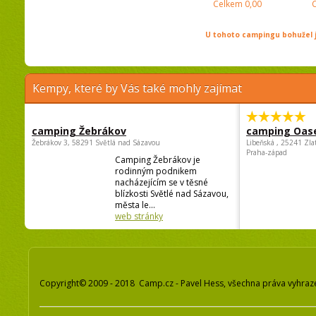
Celkem
0,00
U tohoto campingu bohužel j
Kempy, které by Vás také mohly zajímat
camping Žebrákov
camping Oas
Žebrákov 3, 58291 Světlá nad Sázavou
Libeňská , 25241 Zla
Praha-západ
Camping Žebrákov je
rodinným podnikem
nacházejícím se v těsné
blízkosti Světlé nad Sázavou,
města le...
web stránky
Copyright© 2009 - 2018 Camp.cz - Pavel Hess, všechna práva vyhraz