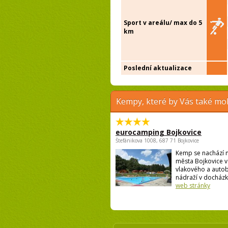
Sport v areálu/ max do 5
km
Poslední aktualizace
Kempy, které by Vás také moh
eurocamping Bojkovice
Štefánikova 1008, 687 71 Bojkovice
Kemp se nachází n
města Bojkovice v 
vlakového a auto
nádraží v docházko
web stránky