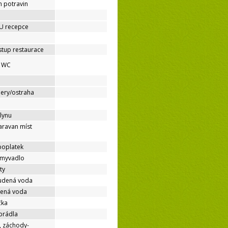
h potravin
 U recepce
stup restaurace
é WC
mery/ostraha
lynu
aravan míst
poplatek
umyvadlo
ty
tudená voda
dená voda
čka
prádla
, záchody-