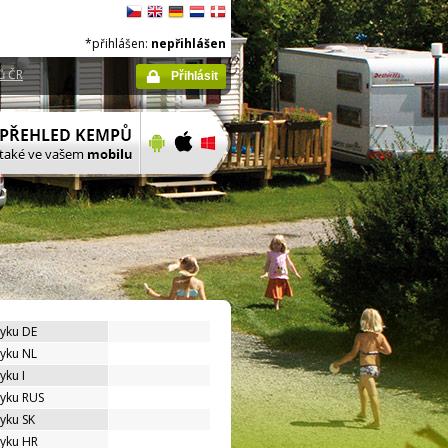
*přihlášen:
nepřihlášen
ů ČR
Přihlásit
zyku DE
zyku NL
yku I
zyku RUS
zyku SK
zyku HR