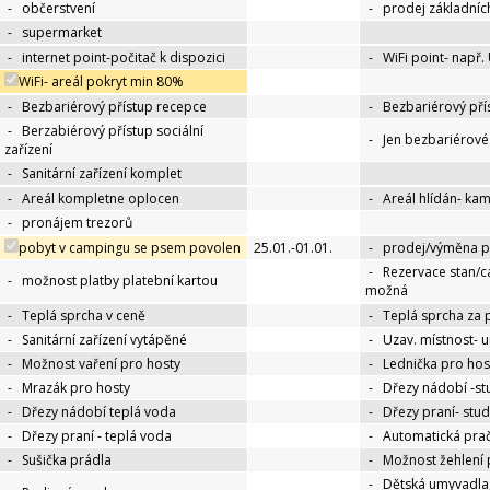
-
občerstvení
-
prodej základníc
-
supermarket
-
internet point-počitač k dispozici
-
WiFi point- např.
WiFi- areál pokryt min 80%
-
Bezbariérový přístup recepce
-
Bezbariérový pří
-
Berzabiérový přístup sociální
-
Jen bezbariérov
zařízení
-
Sanitární zařízení komplet
-
Areál kompletne oplocen
-
Areál hlídán- ka
-
pronájem trezorů
pobyt v campingu se psem povolen
25.01.-01.01.
-
prodej/výměna p
-
Rezervace stan/c
-
možnost platby platební kartou
možná
-
Teplá sprcha v ceně
-
Teplá sprcha za 
-
Sanitární zařízení vytápěné
-
Uzav. místnost- 
-
Možnost vaření pro hosty
-
Lednička pro hos
-
Mrazák pro hosty
-
Dřezy nádobí -s
-
Dřezy nádobí teplá voda
-
Dřezy praní- stu
-
Dřezy praní - teplá voda
-
Automatická pra
-
Sušička prádla
-
Možnost žehlení 
-
Dětská umyvadla