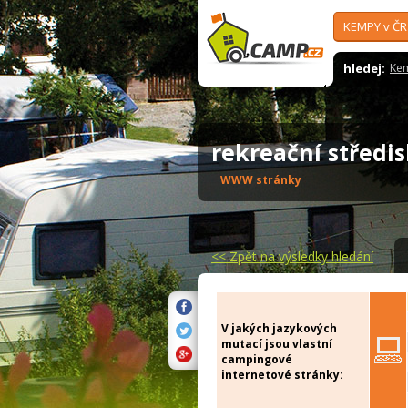
KEMPY v ČR
hledej:
Ke
rekreační střed
WWW stránky
<<
Zpět na výsledky hledání
V jakých jazykových
mutací jsou vlastní
campingové
internetové stránky: