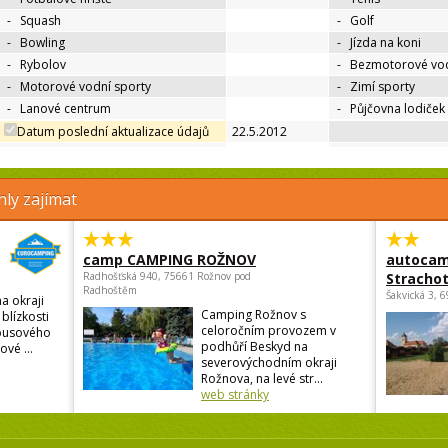
-
Squash
-
Golf
-
Bowling
-
Jízda na koni
-
Rybolov
-
Bezmotorové vod
-
Motorové vodní sporty
-
Zimí sporty
-
Lanové centrum
-
Půjčovna lodiček
Datum poslední aktualizace údajů
22.5.2012
ly zajímat
camp CAMPING ROŽNOV
autocam
Radhošťská 940, 75661 Rožnov pod
Strachot
Radhoštěm
Šakvická 3, 
a okraji
Camping Rožnov s
blízkosti
celoročním provozem v
busového
podhůří Beskyd na
vé ...
severovýchodním okraji
Rožnova, na levé str...
web stránky