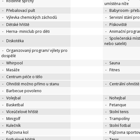
-
Rodinné sprchy
umístěna níže
-
Přebalovací pult
-
Babyroom- přeba
-
Výlevka chemických záchodů
-
Servisní stání pr
-
Dětské hřiště
-
Pískoviště
-
Herna- miniclub pro děti
-
Animační progra
-
Společenská míst
-
Diskotéka
nebo satelit)
-
Organizovaný program/ výlety pro
dospělé
-
Whirpool
-
Sauna
-
Masáže
-
Fitnes
-
Centrum péče o tělo
-
Ohniště možno přímo u stanu
-
Centrální ohniště
-
Barbecue povoleno
-
Volejbal
-
Nohejbal
-
Basketbal
-
Petanque
-
Víceúčelové hřiště
-
Stolní tenis
-
Minigolf
-
Trampolíny
-
Kulečník
-
Stolní fotbal
-
Půjčovna kol
-
Půjčovna sportov
-
Fotbalové hřiště
-
Tenis