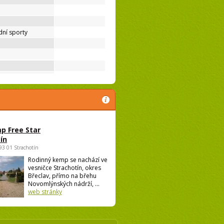
ní sporty
p Free Star
ín
693 01 Strachotín
Rodinný kemp se nachází ve
vesničce Strachotín, okres
Břeclav, přímo na břehu
Novomlýnských nádrží, ...
web stránky