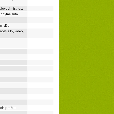
lovací místnost
o obytná auta
m- děti
nost(s TV, video,
níh potřeb