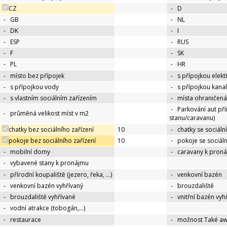
CZ
-
D
-
GB
-
NL
-
DK
-
I
-
ESP
-
RUS
-
F
-
SK
-
PL
-
HR
-
místo bez přípojek
-
s přípojkou elekt
-
s přípojkou vody
-
s přípojkou kana
-
s vlastním sociálním zařízením
-
místa ohraničená
-
Parkování aut př
-
průměná velikost míst v m2
stanu/caravanu)
chatky bez sociálního zařízení
10
-
chatky se sociáln
pokoje bez sociálního zařízení
10
-
pokoje se sociál
-
mobilní domy
-
caravany k pron
-
vybavené stany k pronájmu
-
přírodní koupaliště (jezero, řeka, …)
-
venkovní bazén
-
venkovní bazén vyhřívaný
-
brouzdaliště
-
brouzdaliště vyhřívané
-
vnitřní bazén vyh
-
vodní atrakce (tobogán,…)
-
restaurace
-
možnost Také a