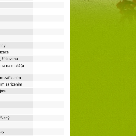
řiny
lizace
, číslovaná
ímo na místě(u
ím zařízením
ním zařízením
ájmu
řívaný
way