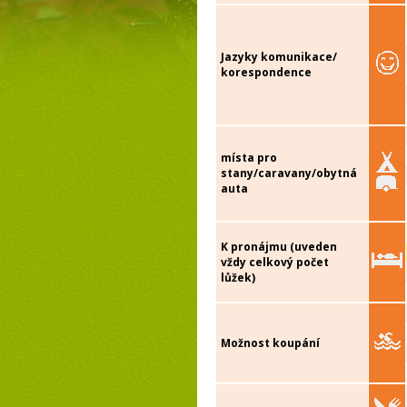
Jazyky komunikace/
korespondence
místa pro
stany/caravany/obytná
auta
K pronájmu (uveden
vždy celkový počet
lůžek)
Možnost koupání