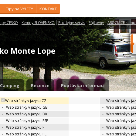
Tipy na VÝLETY
KONTAKT
mpy ČESKO
Kempy SLOVENSKO
Prodejny-servis
Půjčovny
ASOCIACE kemp
isko Monte Lope
Camping
Recenze
Poptávka informací
Web stránky v jazyku CZ
-
Web stránky v ja
-
Web stránky v jazyku GB
-
Web stránky v ja
-
Web stránky v jazyku DK
-
Web stránky v jaz
-
Web stránky v jazyku ESP
-
Web stránky v ja
-
Web stránky v jazyku F
-
Web stránky v ja
-
Web stránky v jazyku PL
-
Web stránky v ja