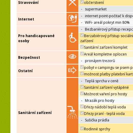
Stravování
občerstvení
-
supermarket
-
internet point-počitač k disp
Internet
-
WiFi- areál pokryt min 80%
-
Bezbariérový přístup recep
Pro handicapované
Berzabiérový přístup sociáln
osoby
zařízení
Sanitární zařízení komplet
Areál kompletne oplocen
Bezpečnost
-
pronájem trezorů
pobyt v campingu se psem p
Ostatní
možnost platby platební kar
-
Teplá sprcha v ceně
Sanitární zařízení vytápěné
Možnost vaření pro hosty
-
Mrazák pro hosty
Dřezy nádobí teplá voda
Sanitární zařízení
Dřezy praní - teplá voda
-
Sušička prádla
Rodinné sprchy