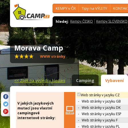
KEMPY v ČR
Tipy na VÝLETY
KONTAK
hledej:
Kempy ČESKO
Kempy SLOVENSKO
Morava Camp
WWW stránky
<<
Zpět na výsledky hledání
Camping
Vybavení
Web stránky v jazyku CZ
-
Web stránky v jazyku GB
V jakých jazykových
-
Web stránky v jazyku DK
mutací jsou vlastní
campingové
-
Web stránky v jazyku ESP
internetové stránky:
-
Web stránky v jazyku F
-
Web stránky v jazyku PL