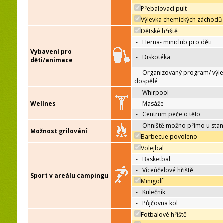
Přebalovací pult
Výlevka chemických záchodů
Dětské hřiště
-
Herna- miniclub pro děti
Vybavení pro
-
Diskotéka
děti/animace
-
Organizovaný program/ výle
dospělé
-
Whirpool
Wellnes
-
Masáže
-
Centrum péče o tělo
-
Ohniště možno přímo u sta
Možnost grilování
Barbecue povoleno
Volejbal
-
Basketbal
-
Víceúčelové hřiště
Sport v areálu campingu
Minigolf
-
Kulečník
-
Půjčovna kol
Fotbalové hřiště