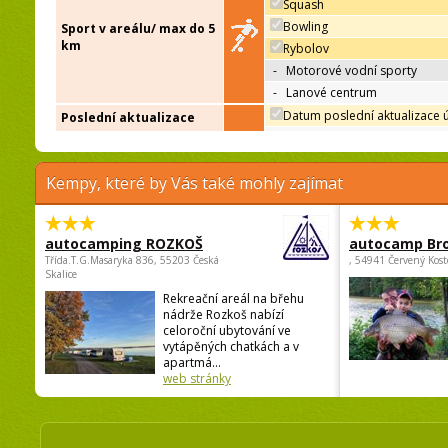
Squash
Bowling
Sport v areálu/ max do 5
km
Rybolov
-
Motorové vodní sporty
-
Lanové centrum
Datum poslední aktualizace 
Poslední aktualizace
Kempy, které by Vás také mohly zajímat
autocamping ROZKOŠ
autocamp Br
Třída.T.G.Masaryka 836, 55203 Česká
, 54941 Červený Kost
Skalice
Rekreační areál na břehu
nádrže Rozkoš nabízí
celoroční ubytování ve
vytápěných chatkách a v
apartmá...
web stránky