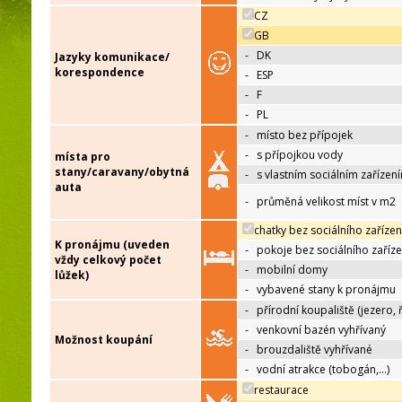
CZ
GB
-
DK
Jazyky komunikace/
korespondence
-
ESP
-
F
-
PL
-
místo bez přípojek
-
s přípojkou vody
místa pro
stany/caravany/obytná
-
s vlastním sociálním zařízen
auta
-
průměná velikost míst v m2
chatky bez sociálního zařízen
K pronájmu (uveden
-
pokoje bez sociálního zaříze
vždy celkový počet
-
mobilní domy
lůžek)
-
vybavené stany k pronájmu
-
přírodní koupaliště (jezero, 
-
venkovní bazén vyhřívaný
Možnost koupání
-
brouzdaliště vyhřívané
-
vodní atrakce (tobogán,…)
restaurace