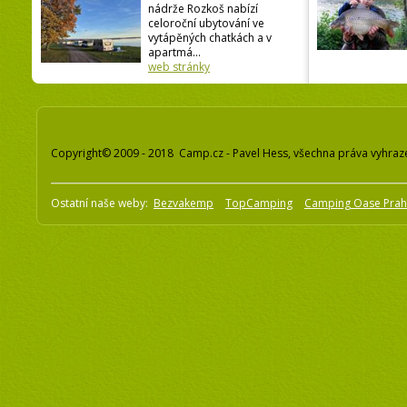
nádrže Rozkoš nabízí
celoroční ubytování ve
vytápěných chatkách a v
apartmá...
web stránky
Copyright© 2009 - 2018 Camp.cz - Pavel Hess, všechna práva vyhraz
Ostatní naše weby:
Bezvakemp
TopCamping
Camping Oase Pra