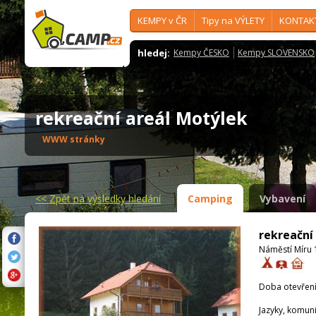
KEMPY v ČR
Tipy na VÝLETY
KONTAK
hledej:
Kempy ČESKO
Kempy SLOVENSKO
rekreační areál Motýlek
WWW stránky
<<
Zpět na výsledky hledání
Camping
Vybavení
rekreační
Náměstí Míru 1
Doba otevření
Jazyky, komun