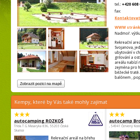
tel.:
+420 608 
fax:
Kontaktovat
WWW stránk
Nadmoř. výšk
Rekreační are
Svojanova, jed
ubytování v c
grilování a os
areálu nabízí m
zejména pro h
běžecké tratě.
balónem , pop
Kempy, které by Vás také mohly zajímat
autocamping ROZKOŠ
autocamp Br
Třída.T.G.Masaryka 836, 55203 Česká
, 54941 Červený Kost
Skalice
Rekreační areál na břehu