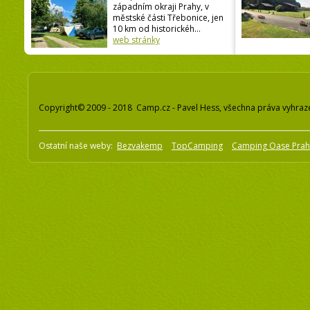
západním okraji Prahy, v
městské části Třebonice, jen
10 km od historickéh...
web stránky
Copyright© 2009 - 2018 Camp.cz - Pavel Hess, všechna práva vyhraz
Ostatní naše weby:
Bezvakemp
TopCamping
Camping Oase Pra