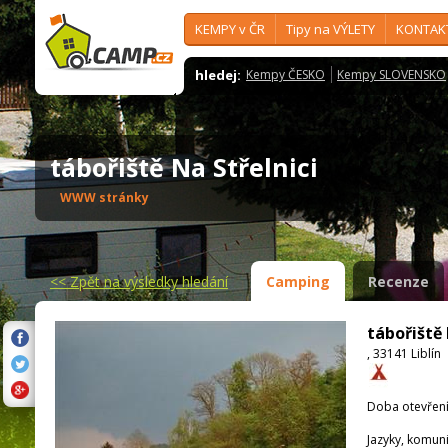
KEMPY v ČR
Tipy na VÝLETY
KONTAK
hledej:
Kempy ČESKO
Kempy SLOVENSKO
tábořiště Na Střelnici
WWW stránky
<<
Zpět na výsledky hledání
Camping
Recenze
tábořiště 
, 33141 Liblín
Doba otevření
Jazyky, komun