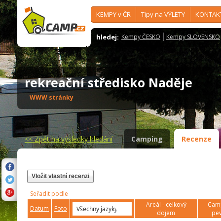
KEMPY v ČR
Tipy na VÝLETY
KONTAK
hledej:
Kempy ČESKO
Kempy SLOVENSKO
rekreační středisko Naděje
WWW stránky
<<
Zpět na výsledky hledání
Camping
Recenze
Vložit vlastní recenzi
Seřadit podle
Areál - celkový
Camp
Datum
Foto
dojem
pev