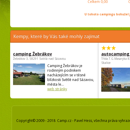
Celkem
0,00
U tohoto campingu bohužel j
Kempy, které by Vás také mohly zajímat
camping Žebrákov
autocamping
Žebrákov 3, 58291 Světlá nad Sázavou
Třída.T.G.Masaryka 
Skalice
Camping Žebrákov je
rodinným podnikem
nacházejícím se v těsné
blízkosti Světlé nad Sázavou,
města le...
web stránky
Copyright© 2009 - 2018 Camp.cz - Pavel Hess, všechna práva vyhraz