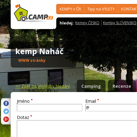
KEMPY v ČR
Tipy na VÝLETY
KONTAK
hledej:
Kempy ČESKO
Kempy SLOVENSKO
kemp Naháč
WWW stránky
<<
Zpět na výsledky hledání
Camping
Recenze
*
*
Jméno
Email
*
Dotaz