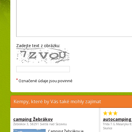
Zadejte text z obrázku:
*
Označené údaje jsou povinné
Kempy, které by Vás také mohly zajímat
camping Žebrákov
autocamping
Žebrákov 3, 58291 Světlá nad Sázavou
Třída.T.G.Masaryka 
Skalice
Camping Žebrákov je