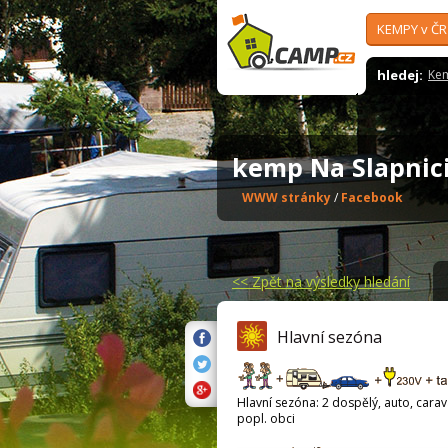
KEMPY v ČR
hledej:
Ke
kemp Na Slapni
WWW stránky
/
Facebook
<<
Zpět na výsledky hledání
Hlavní sezóna
Hlavní sezóna: 2 dospělý, auto, carava
popl. obci