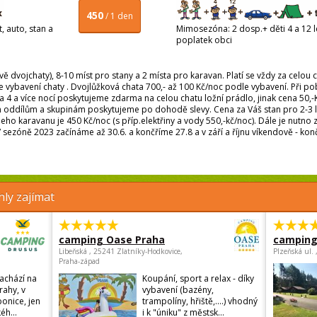
450
/ 1 den
, auto, stan a
Mimosezóna: 2 dosp.+ děti 4 a 12 le
poplatek obci
 dvojchaty), 8-10 míst pro stany a 2 místa pro karavan. Platí se vždy za celou c
 vybavení chaty . Dvojlůžková chata 700,- až 100 Kč/noc podle vybavení. Při pob
na 4 a více nocí poskytujeme zdarma na celou chatu ložní prádlo, jinak cena 50
ím oddílům a skupinám poskytujeme po dohodě slevy. Cena za Váš stan pro 2-3 lidi 
eho karavanu je 450 Kč/noc (s příp.elektřiny a vody 550,-kč/noc). Dále je nutno
 sezóně 2023 začínáme až 30.6. a končříme 27.8 a v září a říjnu víkendově - kon
ly zajímat
camping Oase Praha
camping
Libeňská , 25241 Zlatníky-Hodkovice,
Plzeňská ul.
Praha-západ
achází na
Koupání, sport a relax - díky
rahy, v
vybavení (bazény,
onice, jen
trampolíny, hřiště,....) vhodný
éh...
i k "úniku" z městsk...