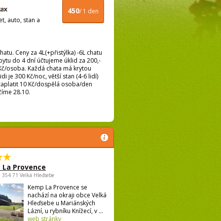
450
/ 1 den
t, auto, stan a
hatu. Ceny za 4L(+přistýlka) -6L chatu
ytu do 4 dní účtujeme úklid za 200,-
,-Kč/osoba. Každá chata má krytou
je 300 Kč/noc, větší stan (4-6 lidí)
 zaplatit 10 Kč/dospělá osoba/den
číme 28.10.
 La Provence
 , 354 71 Velká Hleďsebe
Kemp La Provence se
nachází na okraji obce Velká
Hleďsebe u Mariánských
Lázní, u rybníku Knížecí, v ...
web stránky