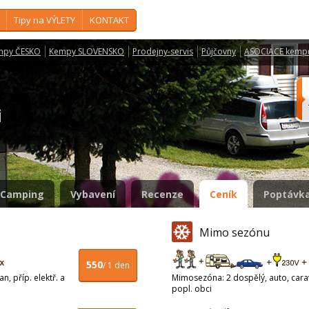
Tipy na VÝLETY
KONTAKT
mpy ČESKO
Kempy SLOVENSKO
Prodejny-servis
Půjčovny
ASOCIACE kemp
ci
Camping
Vybavení
Recenze
Ceník
Poptávka
Mimo sezónu
550
/ 1 den
n, příp. elektř. a
Mimosezóna: 2 dospělý, auto, carava
popl. obci