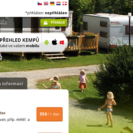
*přihlášen:
nepřihlášen
ů ČR
Přihlásit
 informací
550
/ 1 den
n, příp. elektř. a