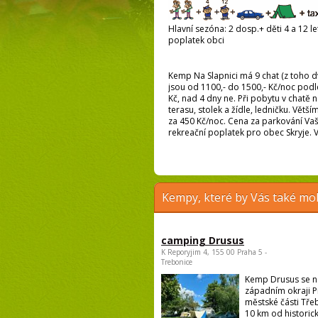
Hlavní sezóna: 2 dosp.+ děti 4 a 12 let
poplatek obci
Kemp Na Slapnici má 9 chat (z toho dvě
jsou od 1100,- do 1500,- Kč/noc podle
Kč, nad 4 dny ne. Při pobytu v chatě 
terasu, stolek a žídle, ledničku. Větš
za 450 Kč/noc. Cena za parkování Vaš
rekreační poplatek pro obec Skryje. V
Kempy, které by Vás také moh
camping Drusus
K Reporyjim 4, 155 00 Praha 5 -
Trebonice
Kemp Drusus se n
západním okraji P
městské části Třeb
10 km od historick