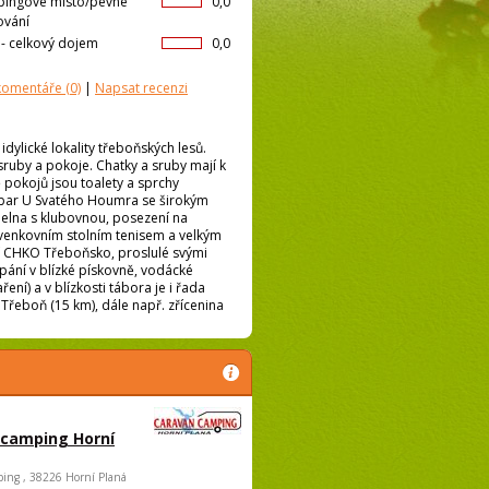
ingové místo/pevné
0,0
ování
l- celkový dojem
0,0
 komentáře
(0)
|
Napsat recenzi
dylické lokality třeboňských lesů.
sruby a pokoje. Chatky a sruby mají k
 pokojů jsou toalety a sprchy
i bar U Svatého Houmra se širokým
ídelna s klubovnou, posezení na
 venkovním stolním tenisem a velkým
lí CHKO Třeboňsko, proslulé svými
pání v blízké pískovně, vodácké
ření) a v blízkosti tábora je i řada
o Třeboň (15 km), dále např. zřícenina
 camping Horní
ing , 38226 Horní Planá