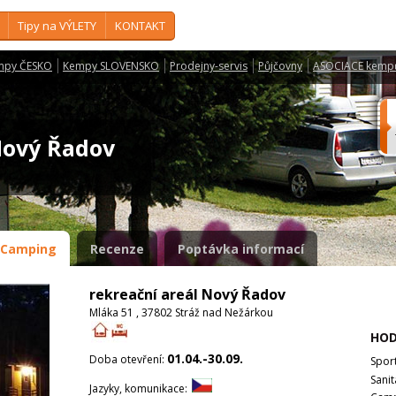
Tipy na VÝLETY
KONTAKT
mpy ČESKO
Kempy SLOVENSKO
Prodejny-servis
Půjčovny
ASOCIACE kemp
 Nový Řadov
Camping
Recenze
Poptávka informací
rekreační areál Nový Řadov
Mláka 51 , 37802 Stráž nad Nežárkou
HOD
01.04.-30.09.
Doba otevření:
Spor
Sanit
Jazyky, komunikace: