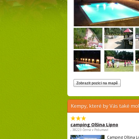
Kempy, které by Vás také moh
camping Olšina Lipno
, 38223 Černá v Pošumaví
Camping Olšina Li