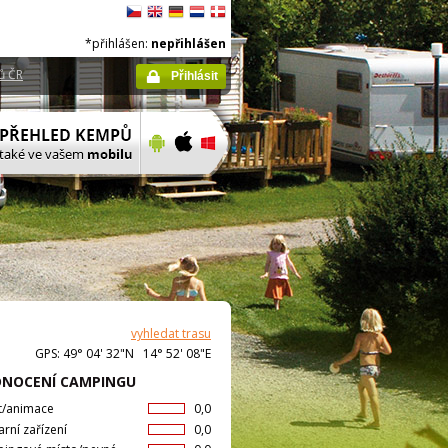
*přihlášen:
nepřihlášen
ů ČR
Přihlásit
vyhledat trasu
GPS: 49° 04' 32"N 14° 52' 08"E
NOCENÍ CAMPINGU
t/animace
0,0
arní zařízení
0,0