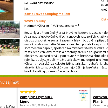
Camp
tel.:
+420 602 350 855
ubyt
fax:
Areá
Kontaktovat camping mailem
Číst
WWW stránky
2
Nadmoř. výška:
m
/
Velikost areálu:
m
Rozsáhlý a přitom útulný areál Nového Řadova je zasazen do i
Areál nabízí ubytování ve třech cenových kategoriích: chatky, 
dispozici společné sociální zázemí v hlavní budově, v případě
umístěny vždy na patře. Všem rekreantům je dále k dispozic
sortimentem nápojů, společenská místnost s televizí, velká j
zastřešené venkovní terase a prostory areálu s houpačkami,
ohništěm. Součástí areálu jsou rovněž tři hřiště.Malebné oko
rybníky, poskytuje další možnosti k aktivnímu odpočinku (kou
výlety na nedaleký jez, cykloturistika, turistika, houbaření, ryba
atraktivních turistických cílů - tím nejbližším je lázeňské měst
hradu Landštejn, zámek Červená Lhota.
ly zajímat
camping Frymburk
caravan
Lipno
Planá
Frymburk 184, 38279 Frymburk
Caravan camp
pno leží na