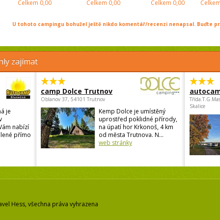
Celkem
0,00
Celkem
0,00
Celkem
0,00
Celke
U tohoto campingu bohužel ještě nikdo komentář/recenzi nenapsal. Buďte prv
ly zajímat
camp Dolce Trutnov
autocam
Oblanov 37, 54101 Trutnov
Třída.T.G.Ma
Skalice
á je
Kemp Dolce je umístěný
v
uprostřed poklidné přírody,
 Vám nabízí
na úpatí hor Krkonoš, 4 km
olené přímo
od města Trutnova. N...
web stránky
avel Hess, všechna práva vyhrazena