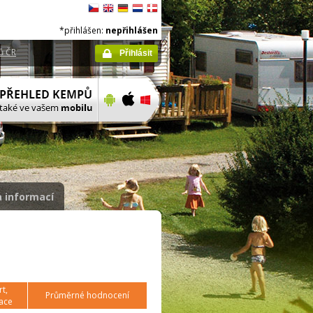
*přihlášen:
nepřihlášen
ů ČR
Přihlásit
 informací
t,
Průměrné hodnocení
ace