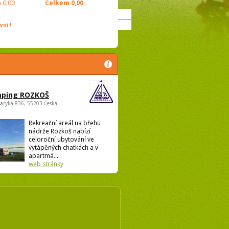
m
0,00
Celkem
0,00
ní !
ping ROZKOŠ
saryka 836, 55203 Česká
Rekreační areál na břehu
nádrže Rozkoš nabízí
celoroční ubytování ve
vytápěných chatkách a v
apartmá...
web stránky