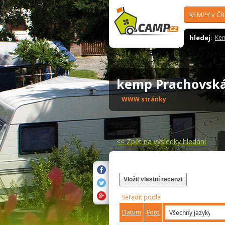
KEMPY v ČR
hledej:
Ke
kemp Prachovsk
WWW stránky
<<
Zpět na výsledky hledání
Vložit vlastní recenzi
Seřadit podle
Datum
Foto