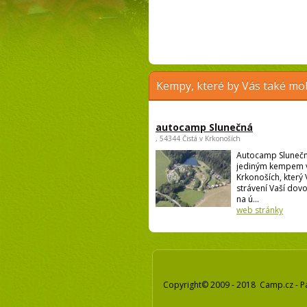
Kempy, které by Vás také moh
autocamp Slunečná
, 54344 Čistá v Krkonoších
Autocamp Slunečn
jediným kempem 
Krkonoších, který
strávení Vaší dov
na ú...
web stránky
Copyright© 2009 - 2018 Camp.cz - P