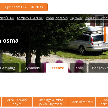
Tipy na VÝLETY
KONTAKT
mpy ČESKO
Kempy SLOVENSKO
Prodejny-servis
Půjčovny
ASOCIACE kemp
á osma
Camping
Vybavení
Recenze
Ceník
Poptávka
Areál - celkový
Campingové místo,
Spor
Sociální zařízení
dojem
pevné ubytování
anim