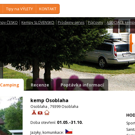
Tipy na VÝLETY
KONTAKT
mpy ČESKO
Kempy SLOVENSKO
Prodejny-servis
Půjčovny
ASOCIACE kemp
Camping
Recenze
Poptávka informací
kemp Osoblaha
Osoblaha , 79399 Osoblaha
HOD
01.05.-31.10.
Doba otevření:
Spor
Sanit
Jazyky, komunikace: