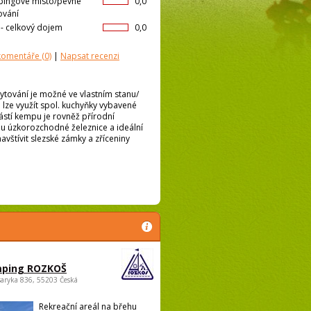
ingové místo/pevné
0,0
ování
l- celkový dojem
0,0
 komentáře
(0)
|
Napsat recenzi
ytování je možné ve vlastním stanu/
lze využít spol. kuchyňky vybavené
částí kempu je rovněž přírodní
ou úzkorozchodné železnice a ideální
 navštívit slezské zámky a zříceniny
ping ROZKOŠ
saryka 836, 55203 Česká
Rekreační areál na břehu