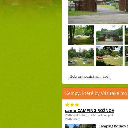
Kempy, které by Vás také moh
camp CAMPING ROŽNOV
Radhošťská 940, 75661 Rožnov pod
Radhoštěm
Camping Rožnov 