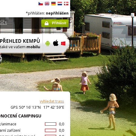
*přihlášen:
nepřihlášen
ů ČR
Přihlásit
vyhledat trasu
GPS: 50° 16' 13"N 17° 42' 59"E
NOCENÍ CAMPINGU
t/animace
0,0
arní zařízení
0,0