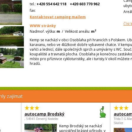
Camp
tel.:
+420 554 642 118
+420 603 770 962
ubyt
fax:
Areá
Kontaktovat camping mailem
Číst
WWW stránky
2
Nadmoř. výška:
m
/
Velikost areálu:
m
Kemp se nachází v obci Osoblaha při hranicích s Polskem. Ub
karavanu, nebo ve 4lůžkové dobře vybavené chatce. V kempu 
vařiči a lednicí, dále společných sprch a umývárny s WC. Sou
koupaliště a travnatá plocha. Osoblaha je konečnou zastávk
místo pro příznivce cykloturistiky, ale i turisty.V okolí můžete
hradů.
ly zajímat
autocamp Brodský
autocam
, 54941 Červený Kostelec
Třída.T.G.Ma
Skalice
Kemp Brodský se nachází
s
uprostřed krásné přírody, v