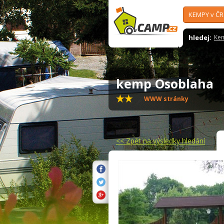
KEMPY v ČR
hledej:
Ke
kemp Osoblaha
WWW stránky
<<
Zpět na výsledky hledání