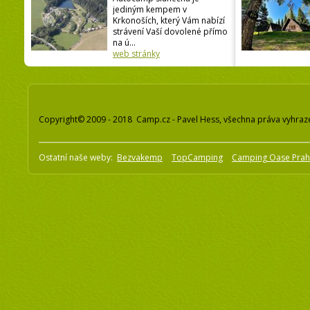
jediným kempem v
Krkonoších, který Vám nabízí
strávení Vaší dovolené přímo
na ú...
web stránky
Copyright© 2009 - 2018 Camp.cz - Pavel Hess, všechna práva vyhraz
Ostatní naše weby:
Bezvakemp
TopCamping
Camping Oase Pra