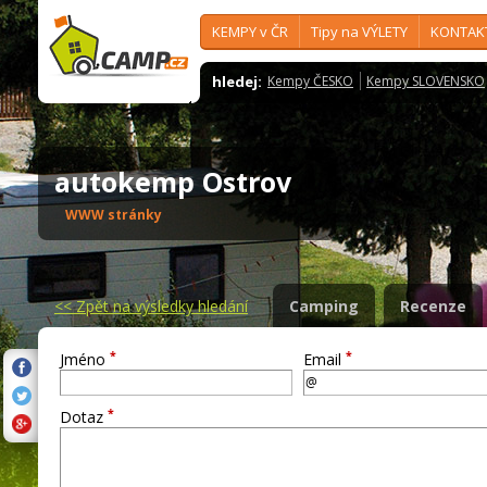
KEMPY v ČR
Tipy na VÝLETY
KONTAK
hledej:
Kempy ČESKO
Kempy SLOVENSKO
autokemp Ostrov
WWW stránky
<<
Zpět na výsledky hledání
Camping
Recenze
*
*
Jméno
Email
*
Dotaz