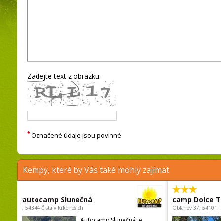
Zadejte text z obrázku:
*
Označené údaje jsou povinné
Kempy, které by Vás také mohly zajímat
autocamp Slunečná
camp Dolce T
, 54344 Čistá v Krkonoších
Oblanov 37, 54101 
Autocamp Slunečná je