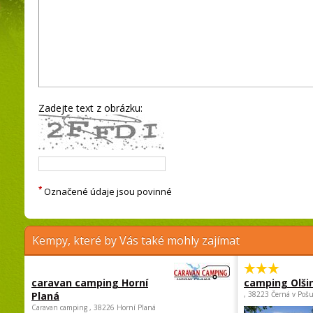
Zadejte text z obrázku:
*
Označené údaje jsou povinné
Kempy, které by Vás také mohly zajímat
caravan camping Horní
camping Olši
Planá
, 38223 Černá v Poš
Caravan camping , 38226 Horní Planá