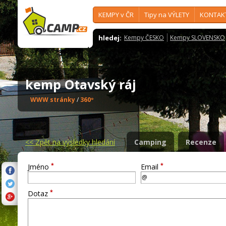
KEMPY v ČR
Tipy na VÝLETY
KONTAK
hledej:
Kempy ČESKO
Kempy SLOVENSKO
kemp Otavský ráj
WWW stránky
/
360º
<<
Zpět na výsledky hledání
Camping
Recenze
*
*
Jméno
Email
*
Dotaz