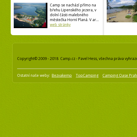
Camp se nachází přímo na
břehu Lipenského jezera, v
dolní části malebného
městečka Horní Planá. V ar...
web stránky
Copyright© 2009 - 2018 Camp.cz - Pavel Hess, všechna práva vyhraz
Ostatní naše weby:
Bezvakemp
TopCamping
Camping Oase Pra