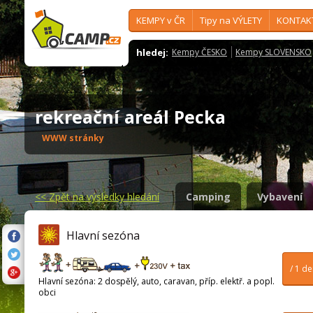
KEMPY v ČR
Tipy na VÝLETY
KONTAK
hledej:
Kempy ČESKO
Kempy SLOVENSKO
rekreační areál Pecka
WWW stránky
<<
Zpět na výsledky hledání
Camping
Vybavení
Hlavní sezóna
/ 1 d
Hlavní sezóna: 2 dospělý, auto, caravan, příp. elektř. a popl.
obci