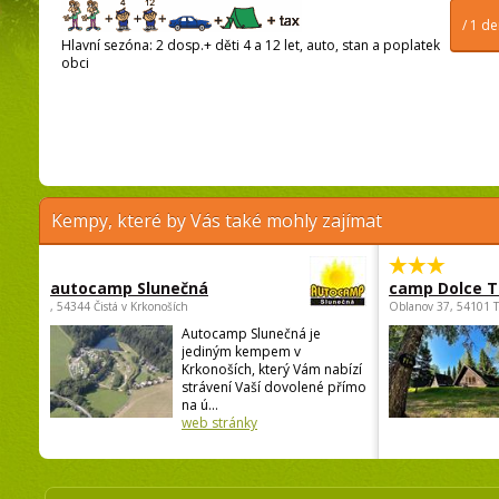
/ 1 d
Hlavní sezóna: 2 dosp.+ děti 4 a 12 let, auto, stan a poplatek
obci
Kempy, které by Vás také mohly zajímat
autocamp Slunečná
camp Dolce T
, 54344 Čistá v Krkonoších
Oblanov 37, 54101 
Autocamp Slunečná je
jediným kempem v
Krkonoších, který Vám nabízí
strávení Vaší dovolené přímo
na ú...
web stránky