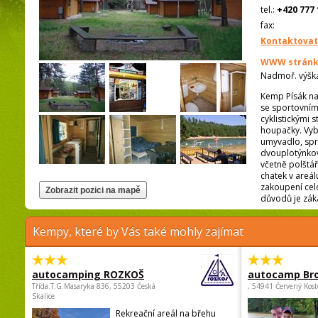
tel.:
+420 777 
fax:
Kontaktovat
WWW stránk
Nadmoř. výšk
Kemp Písák na
se sportovním 
cyklistickými 
houpačky. Vyba
umyvadlo, spr
dvouplotýnkov
včetně polštář
chatek v areál
zakoupení cel
důvodů je záka
Kempy, které by Vás také mohly zajímat
autocamping ROZKOŠ
autocamp Br
Třída.T.G.Masaryka 836, 55203 Česká
, 54941 Červený Kost
Skalice
Rekreační areál na břehu