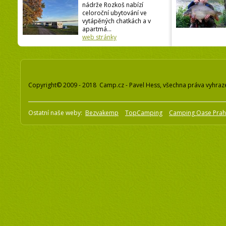
nádrže Rozkoš nabízí
celoroční ubytování ve
vytápěných chatkách a v
apartmá...
web stránky
Copyright© 2009 - 2018 Camp.cz - Pavel Hess, všechna práva vyhraz
Ostatní naše weby:
Bezvakemp
TopCamping
Camping Oase Pra