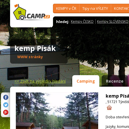
KEMPY v ČR
Tipy na VÝLETY
KONTAK
hledej:
Kempy ČESKO
Kempy SLOVENSKO
kemp Písák
WWW stránky
<<
Zpět na výsledky hledání
Camping
Recenze
kemp Pís
, 51721 Týništ
Doba otevření
Jazyky, komun