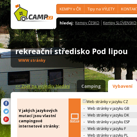
KEMPY v ČR
Tipy na VÝLETY
KONTAK
hledej:
Kempy ČESKO
Kempy SLOVENSKO
rekreační středisko Pod lipou
WWW stránky
<<
Zpět na výsledky hledání
Camping
Vybavení
Web stránky v jazyku CZ
-
Web stránky v jazyku GB
V jakých jazykových
-
Web stránky v jazyku DK
mutací jsou vlastní
campingové
-
Web stránky v jazyku ESP
internetové stránky:
-
Web stránky v jazyku F
-
Web stránky v jazyku PL