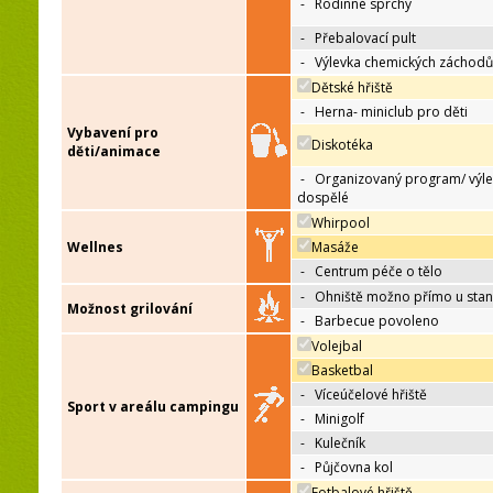
-
Rodinné sprchy
-
Přebalovací pult
-
Výlevka chemických záchodů
Dětské hřiště
-
Herna- miniclub pro děti
Vybavení pro
Diskotéka
děti/animace
-
Organizovaný program/ výle
dospělé
Whirpool
Wellnes
Masáže
-
Centrum péče o tělo
-
Ohniště možno přímo u sta
Možnost grilování
-
Barbecue povoleno
Volejbal
Basketbal
-
Víceúčelové hřiště
Sport v areálu campingu
-
Minigolf
-
Kulečník
-
Půjčovna kol
Fotbalové hřiště