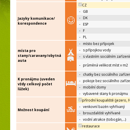
CZ
-
GB
-
DK
Jazyky komunikace/
korespondence
-
ESP
-
F
-
PL
-
místo bez přípojek
-
s přípojkou vody
místa pro
stany/caravany/obytná
-
s vlastním sociálním zařízen
auta
-
průměná velikost míst v m2
-
chatky bez sociálního zaříze
K pronájmu (uveden
-
pokoje bez sociálního zaříze
vždy celkový počet
-
mobilní domy
lůžek)
-
vybavené stany k pronájmu
přírodní koupaliště (jezero, ř
-
venkovní bazén vyhřívaný
Možnost koupání
-
brouzdaliště vyhřívané
-
vodní atrakce (tobogán,…)
restaurace