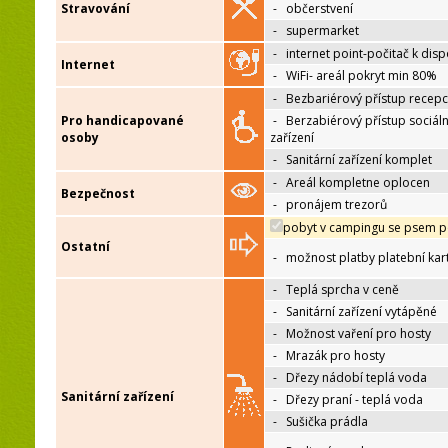
Stravování
-
občerstvení
-
supermarket
-
internet point-počitač k disp
Internet
-
WiFi- areál pokryt min 80%
-
Bezbariérový přístup recep
Pro handicapované
-
Berzabiérový přístup sociáln
osoby
zařízení
-
Sanitární zařízení komplet
-
Areál kompletne oplocen
Bezpečnost
-
pronájem trezorů
pobyt v campingu se psem p
Ostatní
-
možnost platby platební kar
-
Teplá sprcha v ceně
-
Sanitární zařízení vytápěné
-
Možnost vaření pro hosty
-
Mrazák pro hosty
-
Dřezy nádobí teplá voda
Sanitární zařízení
-
Dřezy praní - teplá voda
-
Sušička prádla