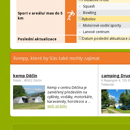
-
Squash
-
Bowling
Sport v areálu/ max do 5
km
Rybolov
-
Motorové vodní sporty
-
Lanové centrum
Datum poslední aktualizace 
Poslední aktualizace
Kempy, které by Vás také mohly zajímat
kemp Děčín
camping Dru
Polabí , 40502 Děčín
K Reporyjim 4, 155 0
Trebonice
Kemp v centru Děčína je
zaměřený především na
cyklisty, vodáky, motorkáře,
karavanisty, horolezce a ...
web stránky