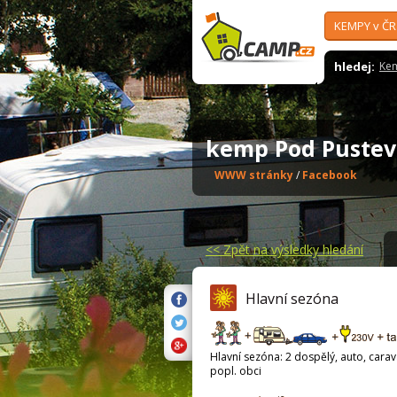
KEMPY v ČR
hledej:
Ke
kemp Pod Puste
WWW stránky
/
Facebook
<<
Zpět na výsledky hledání
Hlavní sezóna
Hlavní sezóna: 2 dospělý, auto, carava
popl. obci