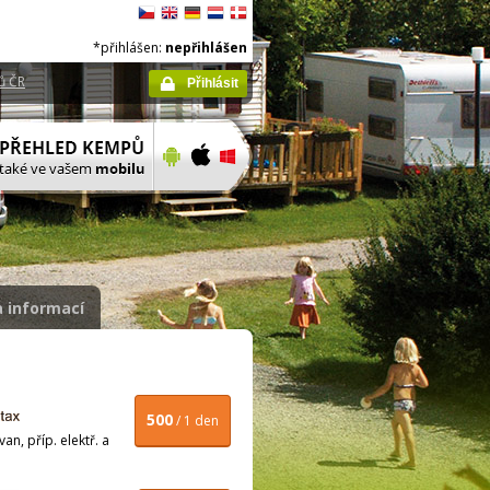
*přihlášen:
nepřihlášen
ů ČR
Přihlásit
 informací
500
/ 1 den
n, příp. elektř. a