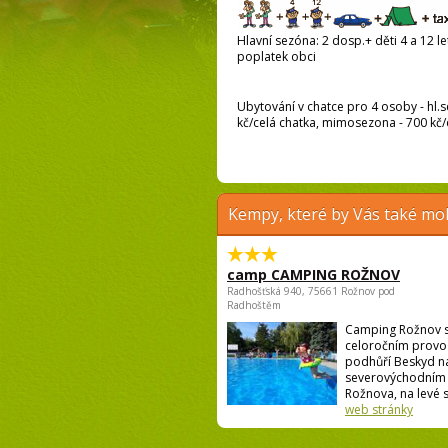
Hlavní sezóna: 2 dosp.+ děti 4 a 12 let
poplatek obci
Ubytování v chatce pro 4 osoby - hl.
kč/celá chatka, mimosezona - 700 kč/
Kempy, které by Vás také moh
camp CAMPING ROŽNOV
Radhošťská 940, 75661 Rožnov pod
Radhoštěm
Camping Rožnov 
celoročním provo
podhůří Beskyd n
severovýchodním 
Rožnova, na levé st
web stránky