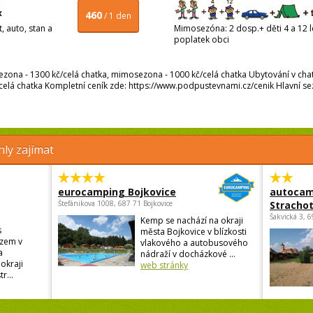
460
/ 1 den
, auto, stan a
Mimosezóna: 2 dosp.+ děti 4 a 12 le
poplatek obci
sezona - 1300 kč/celá chatka, mimosezona - 1000 kč/celá chatka Ubytování v chat
celá chatka Kompletní ceník zde: https://www.podpustevnami.cz/cenik Hlavní sez
ly zajímat
eurocamping Bojkovice
autocam
Štefánikova 1008, 687 71 Bojkovice
Strachot
Šakvická 3, 
Kemp se nachází na okraji
s
města Bojkovice v blízkosti
zem v
vlakového a autobusového
a
nádraží v docházkové ...
okraji
web stránky
r...