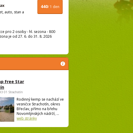
440
/ 1 den
t, auto, stan a
ce pro 2 osoby - hl. sezona - 800
ona je od 27. 6. do 31. 8. 2026
p Free Star
ín
693 01 Strachotín
Rodinný kemp se nachází ve
vesničce Strachotín, okres
Břeclav, přímo na břehu
Novomlýnských nádrží, ...
web stránky