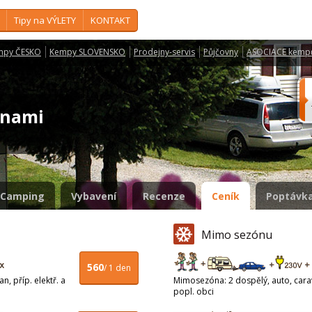
Tipy na VÝLETY
KONTAKT
mpy ČESKO
Kempy SLOVENSKO
Prodejny-servis
Půjčovny
ASOCIACE kemp
vnami
Camping
Vybavení
Recenze
Ceník
Poptávka
Mimo sezónu
560
/ 1 den
n, příp. elektř. a
Mimosezóna: 2 dospělý, auto, carava
popl. obci