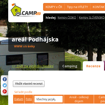
KEMPY v ČR
Tipy na VÝLETY
KONTAK
hledej:
Kempy ČESKO
Kempy SLOVENSKO
areál Podhájska
WWW stránky
<<
Zpět na výsledky hledání
Camping
Recenze
Vložit vlastní recenzi
Seřadit podle
Areál - celkový
Camp
Datum
Foto
dojem
pev