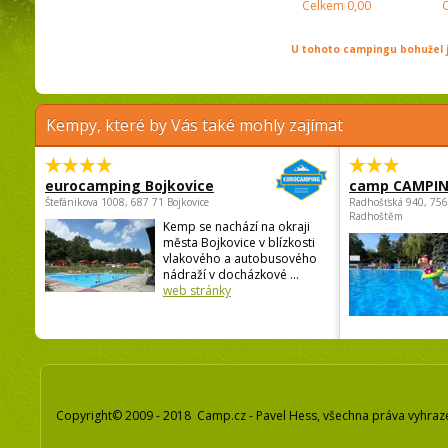
Celkem
0,00
U tohoto campingu bohužel j
Kempy, které by Vás také mohly zajímat
eurocamping Bojkovice
camp CAMPI
Štefánikova 1008, 687 71 Bojkovice
Radhošťská 940, 75
Radhoštěm
Kemp se nachází na okraji
města Bojkovice v blízkosti
vlakového a autobusového
nádraží v docházkové ...
web stránky
Copyright© 2009 - 2018 Camp.cz - Pavel Hess, všechna práva vyhraz