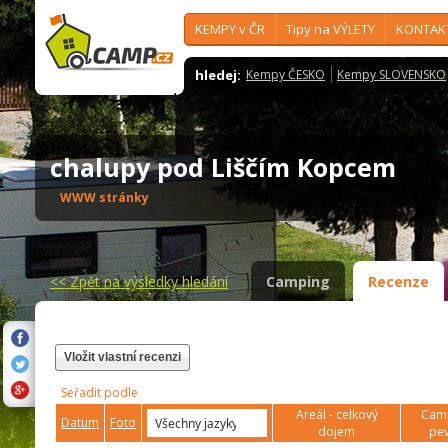
KEMPY v ČR
Tipy na VÝLETY
KONTAK
hledej:
Kempy ČESKO
Kempy SLOVENSKO
chalupy pod Liščím Kopcem
WWW stránky
<<
Zpět na výsledky hledání
Camping
Recenze
Vložit vlastní recenzi
Seřadit podle
Areál - celkový
Camp
Datum
Foto
dojem
pev