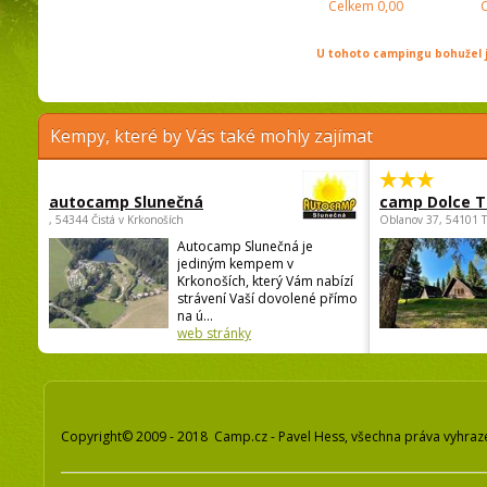
Celkem
0,00
U tohoto campingu bohužel j
Kempy, které by Vás také mohly zajímat
autocamp Slunečná
camp Dolce T
, 54344 Čistá v Krkonoších
Oblanov 37, 54101 
Autocamp Slunečná je
jediným kempem v
Krkonoších, který Vám nabízí
strávení Vaší dovolené přímo
na ú...
web stránky
Copyright© 2009 - 2018 Camp.cz - Pavel Hess, všechna práva vyhraz