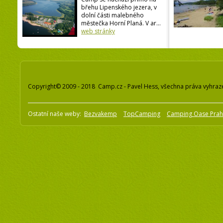
břehu Lipenského jezera, v
dolní části malebného
městečka Horní Planá. V ar...
web stránky
Copyright© 2009 - 2018 Camp.cz - Pavel Hess, všechna práva vyhraz
Ostatní naše weby:
Bezvakemp
TopCamping
Camping Oase Pra