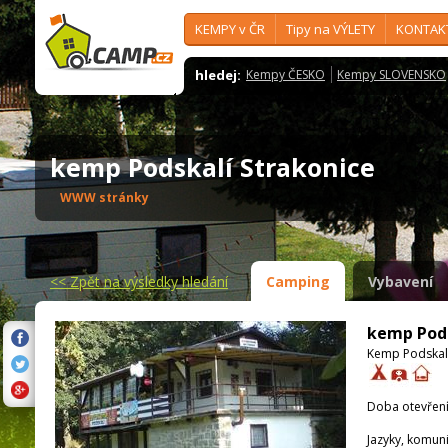
KEMPY v ČR
Tipy na VÝLETY
KONTAK
hledej:
Kempy ČESKO
Kempy SLOVENSKO
kemp Podskalí Strakonice
WWW stránky
<<
Zpět na výsledky hledání
Camping
Vybavení
kemp Pods
Kemp Podskalí
Doba otevření
Jazyky, komun