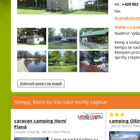
tel.:
+420 602 
fax:
Kontaktovat
WWW stránk
Nadmoř. výšk
Kemp a vodáck
kempu se nachá
Kempem procház
sprchy s tepl
Kempy, které by Vás také mohly zajímat
caravan camping Horní
camping Olši
Planá
, 38223 Černá v Poš
Caravan camping , 38226 Horní Planá
Camp se nachází přímo na