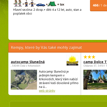
466
/ 1 d
Hlavní sezóna: 2 dosp.+ děti 4 a 12 let, auto, stan a
poplatek obci
Kempy, které by Vás také mohly zajímat
autocamp Slunečná
camp Dolce T
, 54344 Čistá v Krkonoších
Oblanov 37, 54101 
Autocamp Slunečná je
jediným kempem v
Krkonoších, který Vám nabízí
strávení Vaší dovolené přímo
na ú...
web stránky