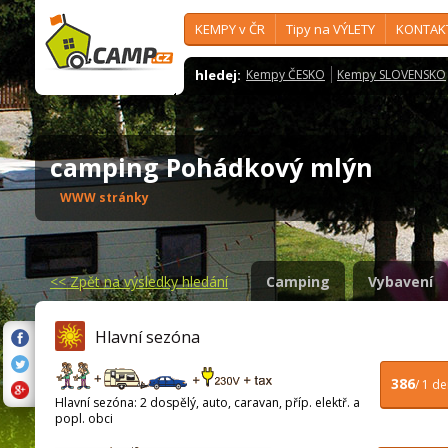
KEMPY v ČR
Tipy na VÝLETY
KONTAK
hledej:
Kempy ČESKO
Kempy SLOVENSKO
camping Pohádkový mlýn
WWW stránky
<<
Zpět na výsledky hledání
Camping
Vybavení
Hlavní sezóna
386
/ 1 d
Hlavní sezóna: 2 dospělý, auto, caravan, příp. elektř. a
popl. obci