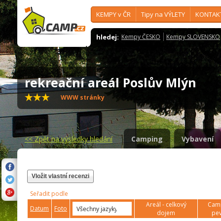
KEMPY v ČR
Tipy na VÝLETY
KONTAK
hledej:
Kempy ČESKO
Kempy SLOVENSKO
rekreační areál Poslův Mlýn
WWW stránky
<<
Zpět na výsledky hledání
Camping
Vybavení
Vložit vlastní recenzi
Seřadit podle
Areál - celkový
Camp
Datum
Foto
dojem
pev