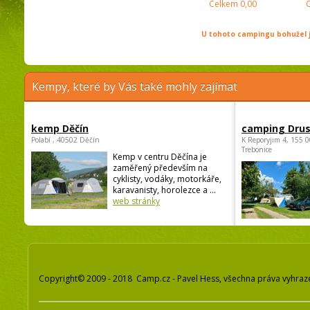
Celkem
0,00
U tohoto campingu bohužel j
Kempy, které by Vás také mohly zajímat
kemp Děčín
camping Dru
Polabí , 40502 Děčín
K Reporyjim 4, 155 0
Trebonice
Kemp v centru Děčína je
zaměřený především na
cyklisty, vodáky, motorkáře,
karavanisty, horolezce a ...
web stránky
Copyright© 2009 - 2018 Camp.cz - Pavel Hess, všechna práva vyhraz