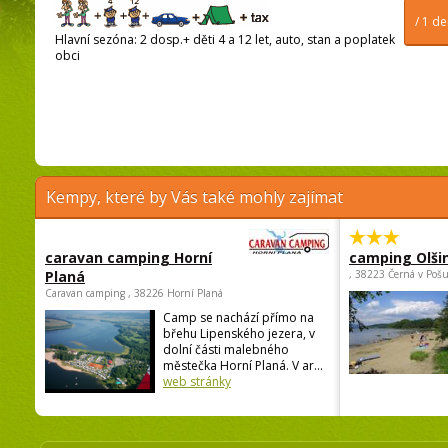
/ 1 d
Hlavní sezóna: 2 dosp.+ děti 4 a 12 let, auto, stan a poplatek
obci
Kempy, které by Vás také mohly zajímat
caravan camping Horní
camping Olši
Planá
, 38223 Černá v Poš
Caravan camping , 38226 Horní Planá
Camp se nachází přímo na
břehu Lipenského jezera, v
dolní části malebného
městečka Horní Planá. V ar...
web stránky