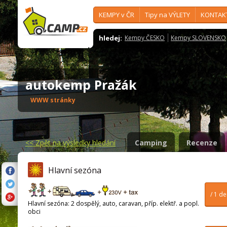
KEMPY v ČR
Tipy na VÝLETY
KONTAK
hledej:
Kempy ČESKO
Kempy SLOVENSKO
autokemp Pražák
WWW stránky
<<
Zpět na výsledky hledání
Camping
Recenze
Hlavní sezóna
/ 1 d
Hlavní sezóna: 2 dospělý, auto, caravan, příp. elektř. a popl.
obci