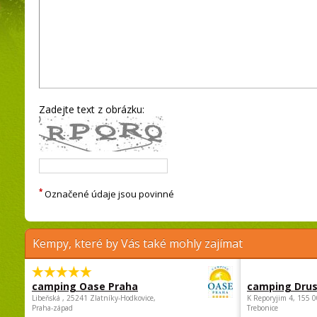
Zadejte text z obrázku:
*
Označené údaje jsou povinné
Kempy, které by Vás také mohly zajímat
camping Oase Praha
camping Dru
Libeňská , 25241 Zlatníky-Hodkovice,
K Reporyjim 4, 155 0
Praha-západ
Trebonice