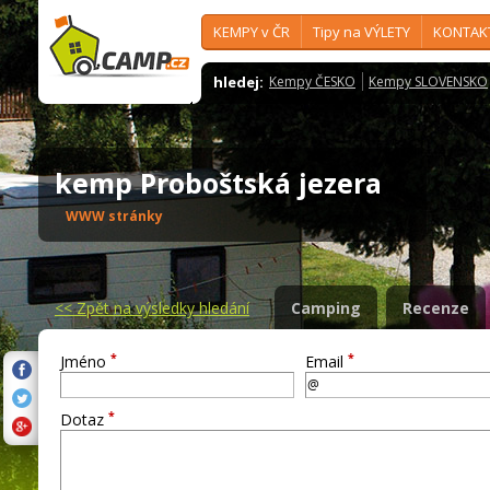
KEMPY v ČR
Tipy na VÝLETY
KONTAK
hledej:
Kempy ČESKO
Kempy SLOVENSKO
kemp Proboštská jezera
WWW stránky
<<
Zpět na výsledky hledání
Camping
Recenze
*
*
Jméno
Email
*
Dotaz