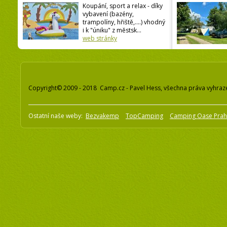
Koupání, sport a relax - díky
vybavení (bazény,
trampolíny, hřiště,....) vhodný
i k "úniku" z městsk...
web stránky
Copyright© 2009 - 2018 Camp.cz - Pavel Hess, všechna práva vyhraz
Ostatní naše weby:
Bezvakemp
TopCamping
Camping Oase Pra