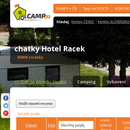
KEMPY v ČR
Tipy na VÝLETY
KONTAK
hledej:
Kempy ČESKO
Kempy SLOVENSKO
chatky Hotel Racek
WWW stránky
<<
Zpět na výsledky hledání
Camping
Vybavení
Vložit vlastní recenzi
Seřadit podle
Areál -
Camp
Datum
Foto
celkový
pev