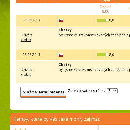
dojem
Celkem
8,00
06.08.2013
8,0
Chatky
Uživatel
byli jsme ve zrekonstruovaných chatkách a p
xrobik
06.08.2013
8,0
Chatky
Uživatel
byli jsme ve zrekonstruovaných chatkách a p
xrobik
Zobrazovat na stránku:
Vložit vlastní recenzi
Kempy, které by Vás také mohly zajímat