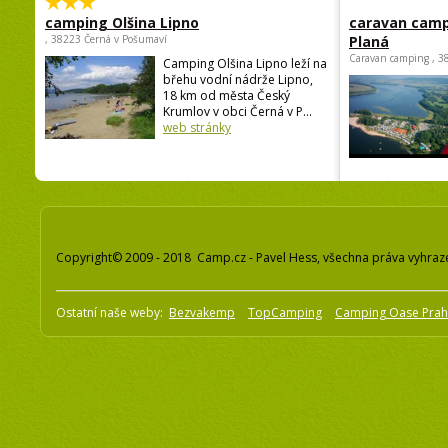
camping Olšina Lipno
caravan camp
, 38223 Černá v Pošumaví
Planá
Caravan camping , 3
Camping Olšina Lipno leží na
břehu vodní nádrže Lipno,
18 km od města Český
Krumlov v obci Černá v P...
web stránky
Copyright© 2009 - 2018 Camp.cz - Pavel Hess, všechna práva vyhraz
Ostatní naše weby:
Bezvakemp
TopCamping
Camping Oase Pra