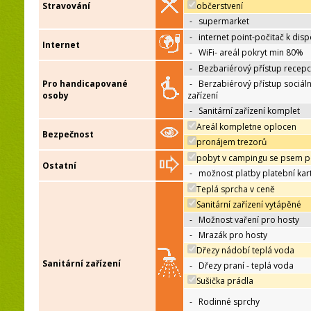
Stravování
občerstvení
-
supermarket
-
internet point-počitač k disp
Internet
-
WiFi- areál pokryt min 80%
-
Bezbariérový přístup recep
Pro handicapované
-
Berzabiérový přístup sociáln
osoby
zařízení
-
Sanitární zařízení komplet
Areál kompletne oplocen
Bezpečnost
pronájem trezorů
pobyt v campingu se psem p
Ostatní
-
možnost platby platební kar
Teplá sprcha v ceně
Sanitární zařízení vytápěné
-
Možnost vaření pro hosty
-
Mrazák pro hosty
Dřezy nádobí teplá voda
Sanitární zařízení
-
Dřezy praní - teplá voda
Sušička prádla
-
Rodinné sprchy