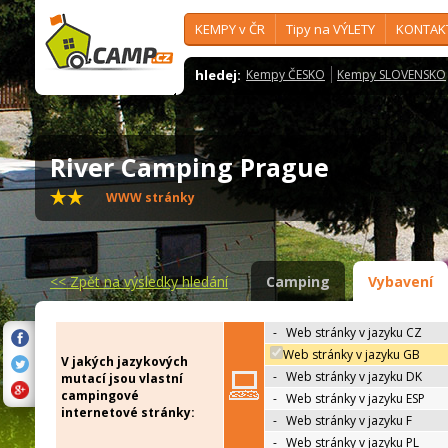
KEMPY v ČR
Tipy na VÝLETY
KONTAK
hledej:
Kempy ČESKO
Kempy SLOVENSKO
River Camping Prague
WWW stránky
<<
Zpět na výsledky hledání
Camping
Vybavení
-
Web stránky v jazyku CZ
Web stránky v jazyku GB
V jakých jazykových
-
Web stránky v jazyku DK
mutací jsou vlastní
campingové
-
Web stránky v jazyku ESP
internetové stránky:
-
Web stránky v jazyku F
-
Web stránky v jazyku PL