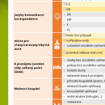
CZ
GB
-
DK
Jazyky komunikace/
korespondence
-
ESP
-
F
-
PL
místo bez přípojek
s přípojkou vody
místa pro
stany/caravany/obytná
-
s vlastním sociálním zařízen
auta
průměná velikost míst v m2
-
chatky bez sociálního zaříze
K pronájmu (uveden
-
pokoje bez sociálního zaříze
vždy celkový počet
-
mobilní domy
lůžek)
-
vybavené stany k pronájmu
-
přírodní koupaliště (jezero, 
-
venkovní bazén vyhřívaný
Možnost koupání
-
brouzdaliště vyhřívané
-
vodní atrakce (tobogán,…)
-
restaurace