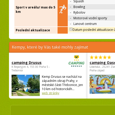
-
Squash
-
Bowling
Sport v areálu/ max do 5
km
-
Rybolov
-
Motorové vodní sporty
-
Lanové centrum
Datum poslední aktualizace 
Poslední aktualizace
Kempy, které by Vás také mohly zajímat
camping Drusus
camping Oas
K Reporyjim 4, 155 00 Praha 5 -
Libeňská , 25241 Zla
Trebonice
Praha-západ
Kemp Drusus se nachází na
západním okraji Prahy, v
městské části Třebonice, jen
10 km od historickéh...
web stránky