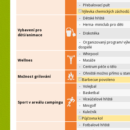
-
Přebalovací pult
Výlevka chemických záchodů
-
Dětské hřiště
-
Herna- miniclub pro děti
Vybavení pro
-
Diskotéka
děti/animace
-
Organizovaný program/ výle
dospělé
-
Whirpool
Wellnes
-
Masáže
-
Centrum péče o tělo
-
Ohniště možno přímo u sta
Možnost grilování
Barbecue povoleno
-
Volejbal
-
Basketbal
-
Víceúčelové hřiště
Sport v areálu campingu
-
Minigolf
-
Kulečník
Půjčovna kol
-
Fotbalové hřiště