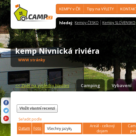
KEMPY v ČR
Tipy na VÝLETY
KONTAK
hledej:
Kempy ČESKO
Kempy SLOVENSKO
kemp Nivnická riviéra
WWW stránky
<<
Zpět na výsledky hledání
Camping
Vybavení
Vložit vlastní recenzi
Seřadit podle
Areál - celkový
Camp
Datum
Foto
dojem
pev