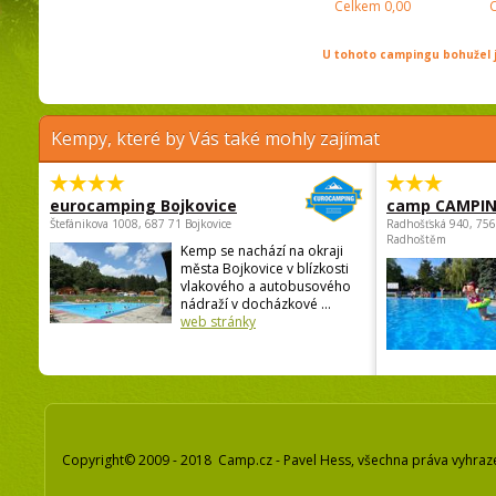
Celkem
0,00
U tohoto campingu bohužel j
Kempy, které by Vás také mohly zajímat
eurocamping Bojkovice
camp CAMPI
Štefánikova 1008, 687 71 Bojkovice
Radhošťská 940, 75
Radhoštěm
Kemp se nachází na okraji
města Bojkovice v blízkosti
vlakového a autobusového
nádraží v docházkové ...
web stránky
Copyright© 2009 - 2018 Camp.cz - Pavel Hess, všechna práva vyhraz