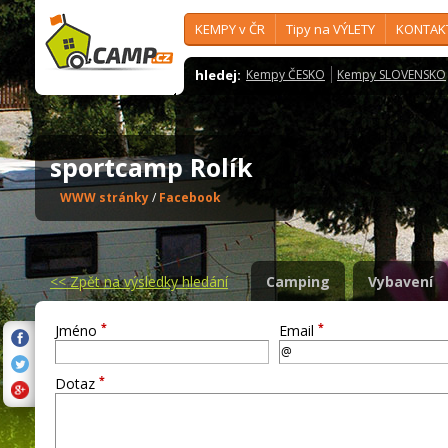
KEMPY v ČR
Tipy na VÝLETY
KONTAK
hledej:
Kempy ČESKO
Kempy SLOVENSKO
sportcamp Rolík
WWW stránky
/
Facebook
<<
Zpět na výsledky hledání
Camping
Vybavení
*
*
Jméno
Email
*
Dotaz