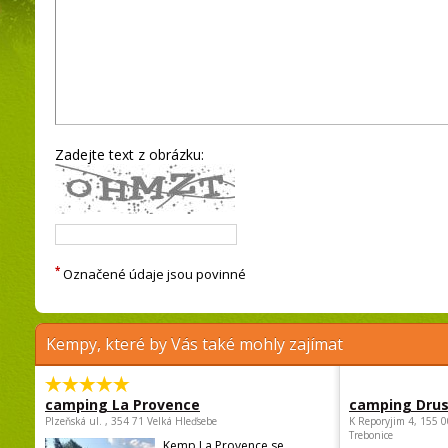
Zadejte text z obrázku:
*
Označené údaje jsou povinné
Kempy, které by Vás také mohly zajímat
camping La Provence
camping Dru
Plzeňská ul. , 354 71 Velká Hleďsebe
K Reporyjim 4, 155 0
Trebonice
Kemp La Provence se