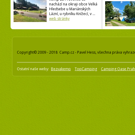
nachází na okraji obce Velká
Hleďsebe u Mariánských
Lázní, u rybníku Knížecí, v ...
web stránky
Copyright© 2009 - 2018 Camp.cz - Pavel Hess, všechna práva vyhraz
Ostatní naše weby:
Bezvakemp
TopCamping
Camping Oase Pra