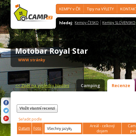
KEMPY v ČR
Tipy na VÝLETY
KONTAK
hledej:
Kempy ČESKO
Kempy SLOVENSKO
Motobar Royal Star
WWW stránky
<<
Zpět na výsledky hledání
Camping
Recenze
Vložit vlastní recenzi
Seřadit podle
Areál - celkový
Camp
Datum
Foto
dojem
pev