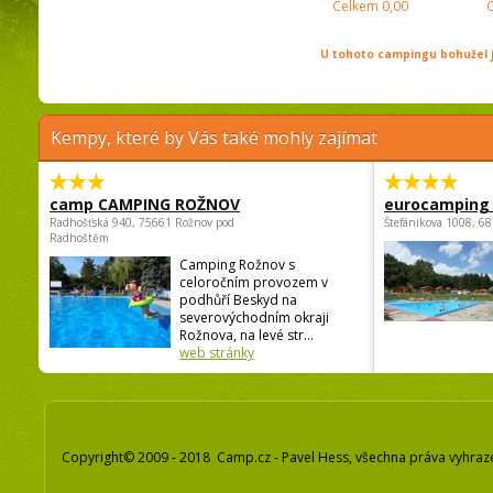
Celkem
0,00
U tohoto campingu bohužel j
Kempy, které by Vás také mohly zajímat
camp CAMPING ROŽNOV
eurocamping 
Radhošťská 940, 75661 Rožnov pod
Štefánikova 1008, 68
Radhoštěm
Camping Rožnov s
celoročním provozem v
podhůří Beskyd na
severovýchodním okraji
Rožnova, na levé str...
web stránky
Copyright© 2009 - 2018 Camp.cz - Pavel Hess, všechna práva vyhraz