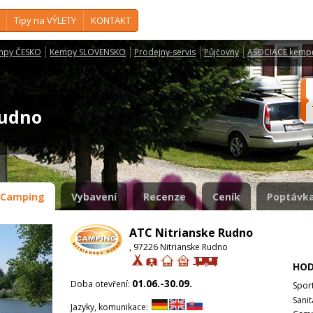
Tipy na VÝLETY
KONTAKT
mpy ČESKO
Kempy SLOVENSKO
Prodejny-servis
Půjčovny
ASOCIACE kemp
 Rudno
Camping
Vybavení
Recenze
Ceník
Poptávka
ATC Nitrianske Rudno
, 97226 Nitrianske Rudno
HOD
01.06.-30.09.
Doba otevření:
Spor
Sanit
Jazyky, komunikace: