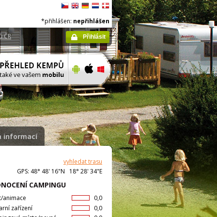
*přihlášen:
nepřihlášen
ů ČR
Přihlásit
 informací
vyhledat trasu
GPS: 48° 48' 16"N 18° 28' 34"E
NOCENÍ CAMPINGU
t/animace
0,0
arní zařízení
0,0