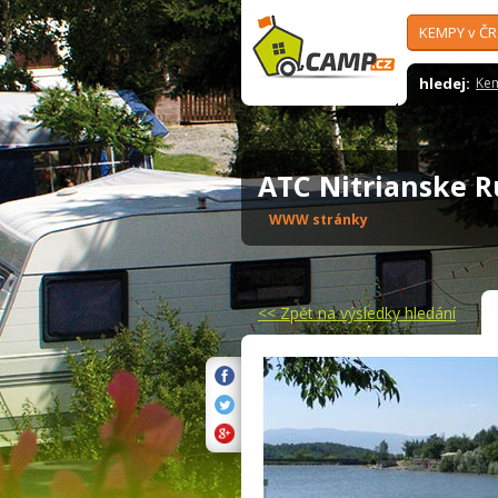
KEMPY v ČR
hledej:
Ke
ATC Nitrianske
WWW stránky
<<
Zpět na výsledky hledání