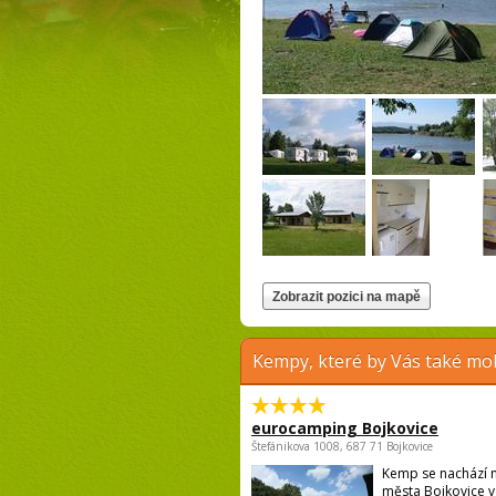
Kempy, které by Vás také moh
eurocamping Bojkovice
Štefánikova 1008, 687 71 Bojkovice
Kemp se nachází n
města Bojkovice v 