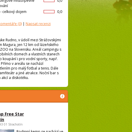
ingové místo/pevné
0,0
ování
l- celkový dojem
0,0
 komentáře
(0)
|
Napsat recenzi
ke Rudno, v údolí mezi Strážovskými
řím Magura, jen 12 km od lázeňského
 ZOO na Slovensku. Areál campingu s
obilních domech a vlastních stanech
 koupání i pro vodní sporty, např.
 Přímo v areálu se nachází
lením pro malý fotbal a tenis. Dále
mfiteátr a jiné atrakce. Noční bar s
akcí a diskotéku.
p Free Star
ín
693 01 Strachotín
Rodinný kemp se nachází ve