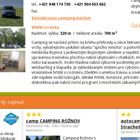
Camp
tel.:
+421 948 174 730
+421 904 653 662
ubyt
fax:
Areá
Kontaktovat camping mailem
Číst
WWW stránky
2
Nadmoř. výška:
320 m
/
Velikost areálu:
700 m
Camping se nachází přímo na břehu přehrady u obce Nitrians
vrchy, vytvářejícími unikátní siluetu "spícího mnicha" a poho
městečka Bojnice s jedinečným Bojnickým zámkem a největší
upravenou travnatou plochou nabízí ubytování v chatkách, m
nebo karavanech. Vodní hladina nabízí výborné podmínky pro
windsurfing a šlapadla. Je vyhledávaným místem pro rybolov.
víceúčelové hřiště o rozměru 20x40m s umělou trávou a osvět
zde najdete vodní tobogán, dětské hřiště, kolotoče, přírodní a
diskotékou pak nabízí noční program s množstvím zábavných 
ly zajímat
camp CAMPING ROŽNOV
autocam
Radhošťská 940, 75661 Rožnov pod
Strachot
Radhoštěm
Šakvická 3, 
a okraji
Camping Rožnov s
blízkosti