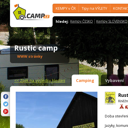
KEMPY v ČR
Tipy na VÝLETY
KONTAK
hledej:
Kempy ČESKO
Kempy SLOVENSKO
Rustic camp
WWW stránky
<<
Zpět na výsledky hledání
Camping
Vybavení
Rus
Kněžn
Doba otevření
Jazyky, komun