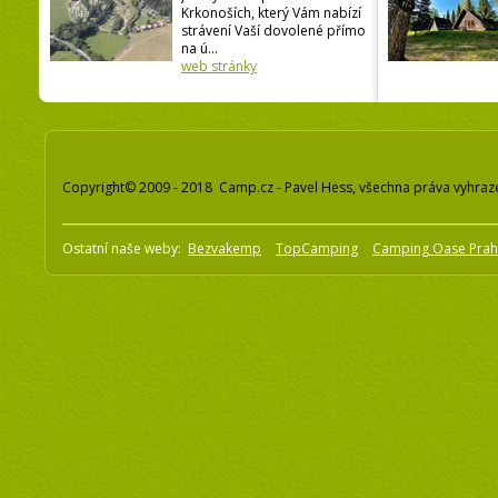
Krkonoších, který Vám nabízí
strávení Vaší dovolené přímo
na ú...
web stránky
Copyright© 2009 - 2018 Camp.cz - Pavel Hess, všechna práva vyhraz
Ostatní naše weby:
Bezvakemp
TopCamping
Camping Oase Pra