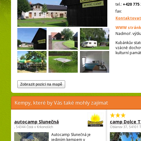
tel.:
+420 775 
fax:
Kontaktovat
WWW stránk
Nadmoř. výšk
Kubánkův statek
vzácně dochov
kulturní pamá
Kempy, které by Vás také mohly zajímat
autocamp Slunečná
camp Dolce T
, 54344 Čistá v Krkonoších
Oblanov 37, 54101 
Autocamp Slunečná je
jediným kempem v