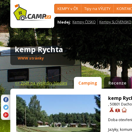
KEMPY v ČR
Tipy na VÝLETY
KONTAK
hledej:
Kempy ČESKO
Kempy SLOVENSKO
kemp Rychta
WWW stránky
<<
Zpět na výsledky hledání
Camping
Recenze
kemp Ryc
, 50801 Dacho
Doba otevření
Jazyky, komun