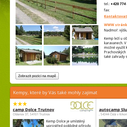
tel.:
+420 774 
fax:
Kontaktovat
WWW stránk
Nadmoř. výšk
Kemp leží u o
karavanech. V 
možné využít 
Prachovských s
také zahrady 
Kempy, které by Vás také mohly zajímat
camp Dolce Trutnov
autocamp Sl
Oblanov 37, 54101 Trutnov
, 54344 Čistá v Krko
Kemp Dolce je umístěný
uprostřed poklidné přírody,