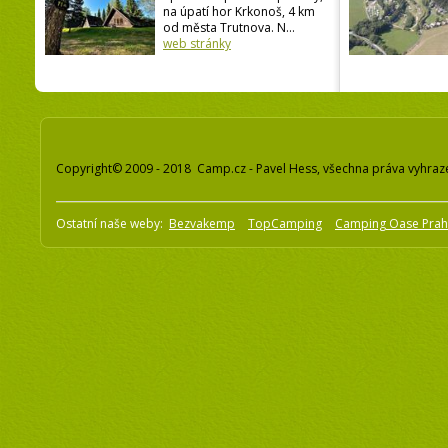
na úpatí hor Krkonoš, 4 km
od města Trutnova. N...
web stránky
Copyright© 2009 - 2018 Camp.cz - Pavel Hess, všechna práva vyhraz
Ostatní naše weby:
Bezvakemp
TopCamping
Camping Oase Pra