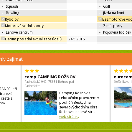
-
Squash
-
Golf
-
Bowling
-
Jízda na koni
Rybolov
Bezmotorové vod
Motorové vodní sporty
-
Zimí sporty
-
Lanové centrum
-
Půjčovna lodiček
Datum poslední aktualizace údajů
24.5.2016
ly zajímat
camp CAMPING ROŽNOV
eurocam
Radhošťská 940, 75661 Rožnov pod
Štefánikova 
Radhoštěm
RANEC leží
Camping Rožnov s
atranské
celoročním provozem v
 cestě z
podhůří Beskyd na
sk...
severovýchodním okraji
Rožnova, na levé str...
web stránky