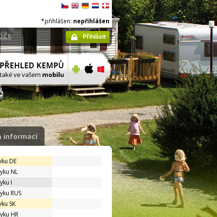
*přihlášen:
nepřihlášen
ů ČR
Přihlásit
 informací
yku DE
zyku NL
yku I
zyku RUS
yku SK
zyku HR