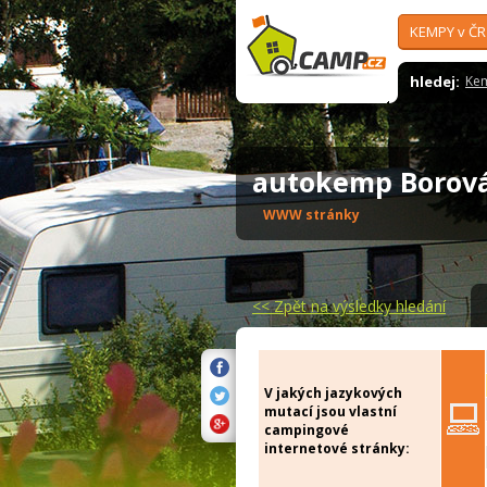
KEMPY v ČR
hledej:
Ke
autokemp Borov
WWW stránky
<<
Zpět na výsledky hledání
V jakých jazykových
mutací jsou vlastní
campingové
internetové stránky: