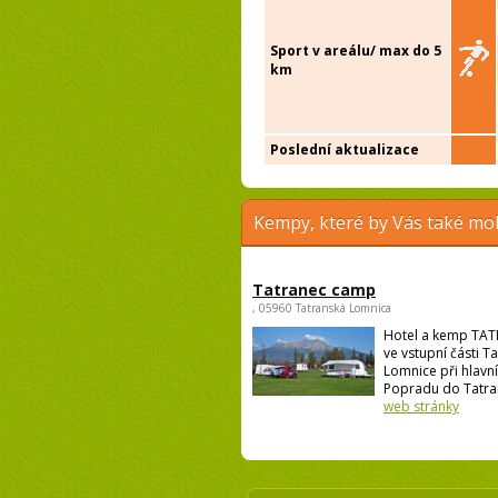
Sport v areálu/ max do 5
km
Poslední aktualizace
Kempy, které by Vás také moh
Tatranec camp
, 05960 Tatranská Lomnica
Hotel a kemp TAT
ve vstupní části T
Lomnice při hlavní
Popradu do Tatran
web stránky