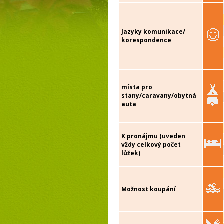
Jazyky komunikace/
korespondence
místa pro
stany/caravany/obytná
auta
K pronájmu (uveden
vždy celkový počet
lůžek)
Možnost koupání