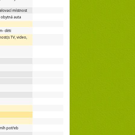
lovací místnost
o obytná auta
m- děti
ost(s TV, video,
níh potřeb