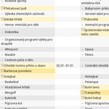
-
Rodinné sprchy
umístěna níže
Přebalovací pult
-
Babyroom- přeba
-
Výlevka chemických záchodů
-
Servisní stání pr
Dětské hřiště
Pískoviště
-
Herna- miniclub pro děti
-
Animační progra
Společenská místn
-
Diskotéka
nebo satelit)
-
Organizovaný program/ výlety pro
dospělé
-
Whirpool
-
Sauna
-
Masáže
-
Fitnes
-
Centrum péče o tělo
Ohniště možno přímo u stanu
02.01.-01.01.
-
Centrální ohniště
Barbecue povoleno
Volejbal
-
Nohejbal
-
Basketbal
-
Petanque
-
Víceúčelové hřiště
Stolní tenis
-
Minigolf
Trampolíny
-
Kulečník
Stolní fotbal
-
Půjčovna kol
-
Půjčovna sportov
-
Fotbalové hřiště
-
Tenis