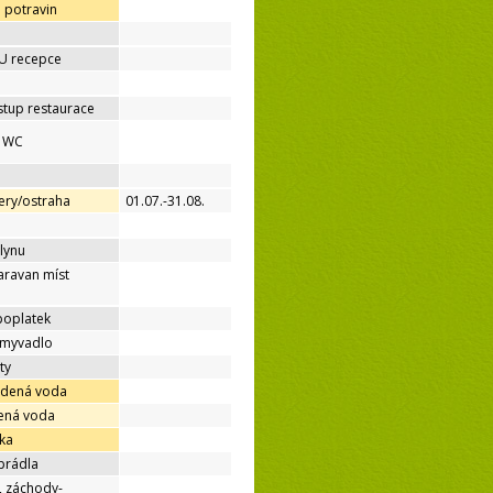
 potravin
 U recepce
stup restaurace
é WC
ery/ostraha
01.07.-31.08.
lynu
aravan míst
poplatek
umyvadlo
ty
udená voda
dená voda
ka
prádla
, záchody-