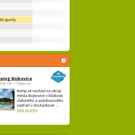
ní sporty
ping Bojkovice
1008, 687 71 Bojkovice
Kemp se nachází na okraji
města Bojkovice v blízkosti
vlakového a autobusového
nádraží v docházkové ...
web stránky