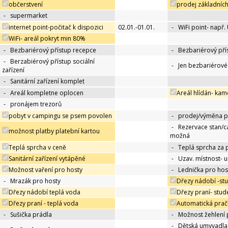
občerstvení
prodej základních
-
supermarket
internet point-počitač k dispozici
02.01.-01.01.
-
WiFi point- např.
WiFi- areál pokryt min 80%
-
Bezbariérový přístup recepce
-
Bezbariérový pří
-
Berzabiérový přístup sociální
-
Jen bezbariérov
zařízení
-
Sanitární zařízení komplet
-
Areál kompletne oplocen
Areál hlídán- kam
-
pronájem trezorů
pobyt v campingu se psem povolen
-
prodej/výměna p
-
Rezervace stan/c
možnost platby platební kartou
možná
Teplá sprcha v ceně
-
Teplá sprcha za 
Sanitární zařízení vytápěné
-
Uzav. místnost- 
Možnost vaření pro hosty
-
Lednička pro hos
-
Mrazák pro hosty
Dřezy nádobí -st
Dřezy nádobí teplá voda
Dřezy praní- stu
Dřezy praní - teplá voda
Automatická prač
-
Sušička prádla
-
Možnost žehlení 
-
Dětská umyvadla