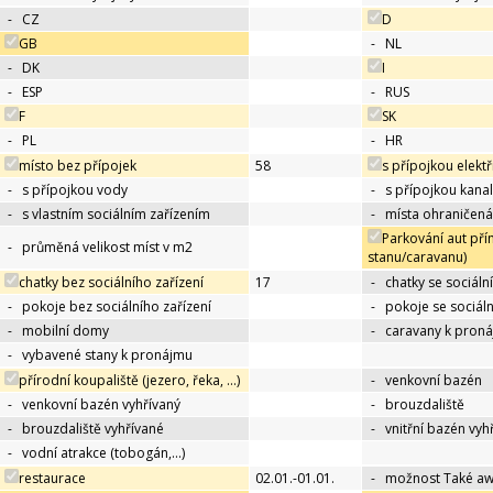
-
CZ
D
GB
-
NL
-
DK
I
-
ESP
-
RUS
F
SK
-
PL
-
HR
místo bez přípojek
58
s přípojkou elektř
-
s přípojkou vody
-
s přípojkou kana
-
s vlastním sociálním zařízením
-
místa ohraničená
Parkování aut pří
-
průměná velikost míst v m2
stanu/caravanu)
chatky bez sociálního zařízení
17
-
chatky se sociáln
-
pokoje bez sociálního zařízení
-
pokoje se sociál
-
mobilní domy
-
caravany k pron
-
vybavené stany k pronájmu
přírodní koupaliště (jezero, řeka, …)
-
venkovní bazén
-
venkovní bazén vyhřívaný
-
brouzdaliště
-
brouzdaliště vyhřívané
-
vnitřní bazén vyh
-
vodní atrakce (tobogán,…)
restaurace
02.01.-01.01.
-
možnost Také a