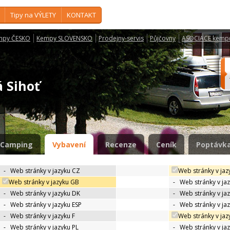
Tipy na VÝLETY
KONTAKT
mpy ČESKO
Kempy SLOVENSKO
Prodejny-servis
Půjčovny
ASOCIACE kemp
á Sihoť
Camping
Vybavení
Recenze
Ceník
Poptávka
-
Web stránky v jazyku CZ
Web stránky v jaz
Web stránky v jazyku GB
-
Web stránky v ja
-
Web stránky v jazyku DK
-
Web stránky v jaz
-
Web stránky v jazyku ESP
-
Web stránky v ja
-
Web stránky v jazyku F
Web stránky v jaz
-
Web stránky v jazyku PL
-
Web stránky v ja