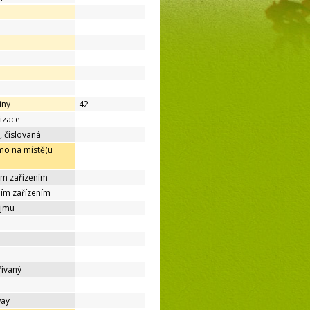
iny
42
lizace
, číslovaná
mo na místě(u
ím zařízením
ním zařízením
ájmu
řívaný
way