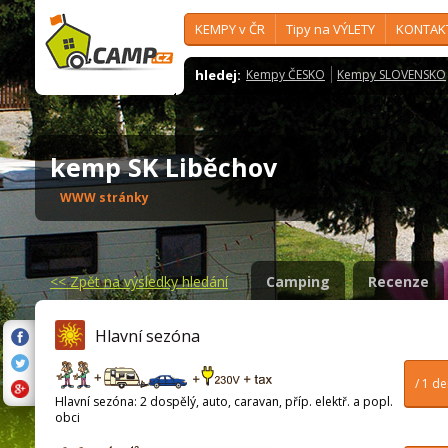
KEMPY v ČR
Tipy na VÝLETY
KONTAK
hledej:
Kempy ČESKO
Kempy SLOVENSKO
kemp SK Liběchov
WWW stránky
<<
Zpět na výsledky hledání
Camping
Recenze
Hlavní sezóna
/ 1 d
Hlavní sezóna: 2 dospělý, auto, caravan, příp. elektř. a popl.
obci