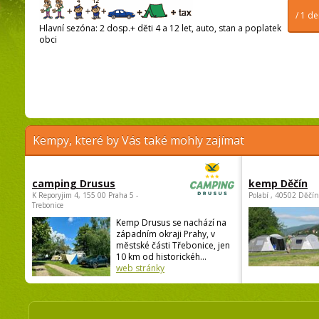
/ 1 d
Hlavní sezóna: 2 dosp.+ děti 4 a 12 let, auto, stan a poplatek
obci
Kempy, které by Vás také mohly zajímat
camping Drusus
kemp Děčín
K Reporyjim 4, 155 00 Praha 5 -
Polabí , 40502 Děčín
Trebonice
Kemp Drusus se nachází na
západním okraji Prahy, v
městské části Třebonice, jen
10 km od historickéh...
web stránky