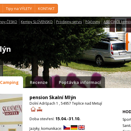
Tipy na VÝLETY
KONTAKT
mpy ČESKO
Kempy SLOVENSKO
Prodejny-servis
Půjčovny
ASOCIACE kemp
Mlýn
Camping
Recenze
Poptávka informací
pension Skalní Mlýn
Dolní Adršpach 1 , 54957 Teplice nad Metují
HOD
15.04.-31.10.
Doba otevření:
Spor
Sanit
Jazyky, komunikace: