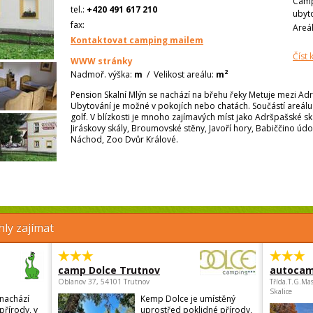
Camp
tel.:
+420 491 617 210
ubyt
fax:
Areá
Kontaktovat camping mailem
Číst
WWW stránky
2
Nadmoř. výška:
m
/
Velikost areálu:
m
Pension Skalní Mlýn se nachází na břehu řeky Metuje mezi Ad
Ubytování je možné v pokojích nebo chatách. Součástí areálu 
golf. V blízkosti je mnoho zajímavých míst jako Adršpašské sk
Jiráskovy skály, Broumovské stěny, Javoří hory, Babiččino úd
Náchod, Zoo Dvůr Králové.
ly zajímat
camp Dolce Trutnov
autocam
Oblanov 37, 54101 Trutnov
Třída.T.G.Ma
Skalice
nachází
Kemp Dolce je umístěný
přírody, v
uprostřed poklidné přírody,