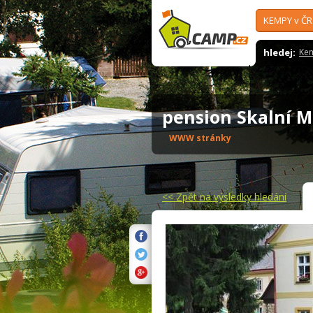
KEMPY v ČR
hledej:
Ke
pension Skalní 
WWW stránky
<<
Zpět na výsledky hledání