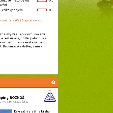
ingové místo/pevné
0,0
ování
l- celkový dojem
0,0
 komentáře
(0)
|
Napsat recenzi
ršpašskými a Teplickými skalami.
je restaurace, hřiště, petanque a
alní město, Teplické skalní město,
olí, Broumovský klášter, zámek
ping ROZKOŠ
saryka 836, 55203 Česká
Rekreační areál na břehu