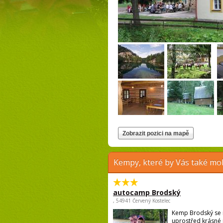
Kempy, které by Vás také moh
autocamp Brodský
, 54941 Červený Kostelec
Kemp Brodský se 
uprostřed krásné 