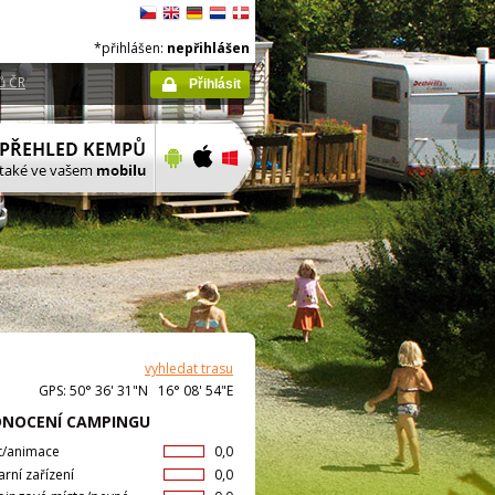
*přihlášen:
nepřihlášen
ů ČR
Přihlásit
vyhledat trasu
GPS: 50° 36' 31"N 16° 08' 54"E
NOCENÍ CAMPINGU
t/animace
0,0
arní zařízení
0,0