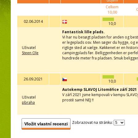
dojem
Celkem
10,00
02.06.2014
10,0
Fantastisk lille plads.
Vi har nu besøgt pladsen for anden og beste
er legeplads osv. Men søger du hygge, og et
Uživatel
rigtige sted at vælge. Køkkenet er en historie
Steen Ole
campingplads før. Belliggenheden er perfekt
hundrede meter fra pladsen. Smuk beliggenh
26.09.2021
10,0
Autokemp SLAVOJ Litoměřice září 2021
V září 2021 jsme kempovali v kempu SLAVOJ
Uživatel
prostě samé NEJ !!
pbraha
Zobrazovat na stránku:
Vložit vlastní recenzi