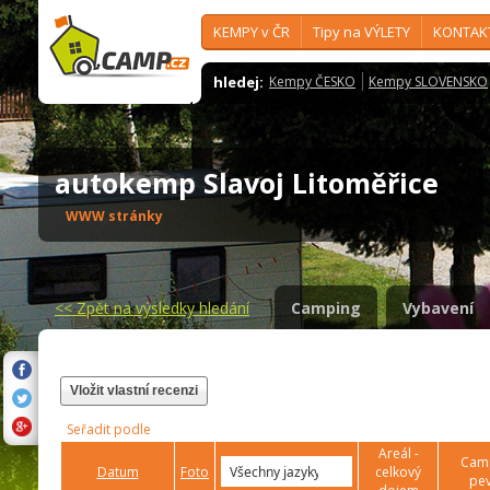
KEMPY v ČR
Tipy na VÝLETY
KONTAK
hledej:
Kempy ČESKO
Kempy SLOVENSKO
autokemp Slavoj Litoměřice
WWW stránky
<<
Zpět na výsledky hledání
Camping
Vybavení
Vložit vlastní recenzi
Seřadit podle
Areál -
Camp
Datum
Foto
celkový
pev