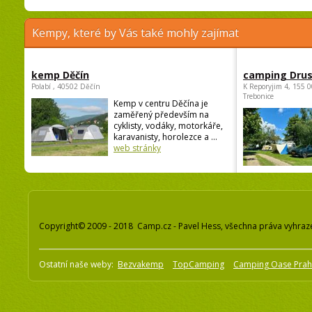
Kempy, které by Vás také mohly zajímat
kemp Děčín
camping Dru
Polabí , 40502 Děčín
K Reporyjim 4, 155 0
Trebonice
Kemp v centru Děčína je
zaměřený především na
cyklisty, vodáky, motorkáře,
karavanisty, horolezce a ...
web stránky
Copyright© 2009 - 2018 Camp.cz - Pavel Hess, všechna práva vyhraz
Ostatní naše weby:
Bezvakemp
TopCamping
Camping Oase Pra