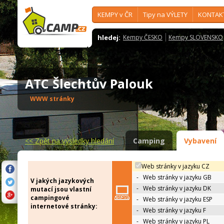
KEMPY v ČR
Tipy na VÝLETY
KONTAK
hledej:
Kempy ČESKO
Kempy SLOVENSKO
ATC Šlechtův Palouk
WWW stránky
<<
Zpět na výsledky hledání
Camping
Vybavení
Web stránky v jazyku CZ
-
Web stránky v jazyku GB
V jakých jazykových
-
Web stránky v jazyku DK
mutací jsou vlastní
campingové
-
Web stránky v jazyku ESP
internetové stránky:
-
Web stránky v jazyku F
-
Web stránky v jazyku PL