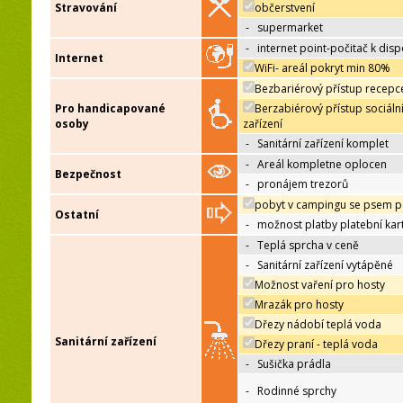
Stravování
občerstvení
-
supermarket
-
internet point-počitač k disp
Internet
WiFi- areál pokryt min 80%
Bezbariérový přístup recepc
Pro handicapované
Berzabiérový přístup sociáln
osoby
zařízení
-
Sanitární zařízení komplet
-
Areál kompletne oplocen
Bezpečnost
-
pronájem trezorů
pobyt v campingu se psem p
Ostatní
-
možnost platby platební kar
-
Teplá sprcha v ceně
-
Sanitární zařízení vytápěné
Možnost vaření pro hosty
Mrazák pro hosty
Dřezy nádobí teplá voda
Sanitární zařízení
Dřezy praní - teplá voda
-
Sušička prádla
-
Rodinné sprchy