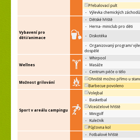
Přebalovací pult
-
Výlevka chemických záchodů
-
Dětské hřiště
-
Herna- miniclub pro děti
Vybavení pro
-
Diskotéka
děti/animace
-
Organizovaný program/ výle
dospělé
-
Whirpool
Wellnes
-
Masáže
-
Centrum péče o tělo
Ohniště možno přímo u stan
Možnost grilování
Barbecue povoleno
Volejbal
-
Basketbal
Víceúčelové hřiště
Sport v areálu campingu
-
Minigolf
-
Kulečník
Půjčovna kol
-
Fotbalové hřiště