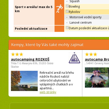
-
Squash
Bowling
Sport v areálu/ max do 5
km
Rybolov
-
Motorové vodní sporty
-
Lanové centrum
Datum poslední aktualizace 
Poslední aktualizace
Kempy, které by Vás také mohly zajímat
autocamping ROZKOŠ
autocamp Br
Třída.T.G.Masaryka 836, 55203 Česká
, 54941 Červený Kost
Skalice
Rekreační areál na břehu
nádrže Rozkoš nabízí
celoroční ubytování ve
vytápěných chatkách a v
apartmá...
web stránky