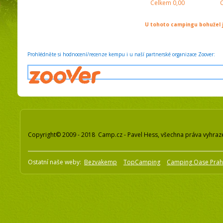
Celkem
0,00
U tohoto campingu bohužel j
Prohlédněte si hodnocení/recenze kempu i u naší partnerské organizace Zoover:
Copyright© 2009 - 2018 Camp.cz - Pavel Hess, všechna práva vyhraz
Ostatní naše weby:
Bezvakemp
TopCamping
Camping Oase Pra