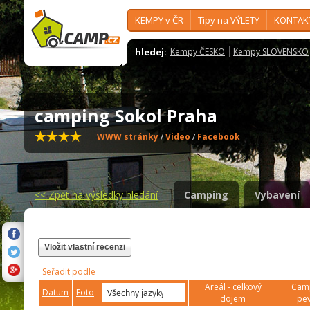
KEMPY v ČR
Tipy na VÝLETY
KONTAK
hledej:
Kempy ČESKO
Kempy SLOVENSKO
camping Sokol Praha
WWW stránky
/
Video
/
Facebook
<<
Zpět na výsledky hledání
Camping
Vybavení
Vložit vlastní recenzi
Seřadit podle
Areál - celkový
Camp
Datum
Foto
dojem
pev