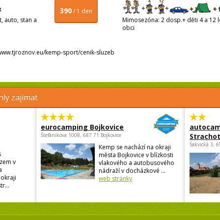
390
/ 1 den
, auto, stan a
Mimosezóna: 2 dosp.+ děti 4 a 12 le
obci
/www.tjroznov.eu/kemp-sport/cenik-sluzeb
ly zajímat
eurocamping Bojkovice
autocam
Štefánikova 1008, 687 71 Bojkovice
Strachot
Šakvická 3, 
Kemp se nachází na okraji
s
města Bojkovice v blízkosti
zem v
vlakového a autobusového
a
nádraží v docházkové ...
okraji
web stránky
r...