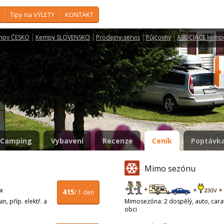
Tipy na VÝLETY
KONTAKT
mpy ČESKO
Kempy SLOVENSKO
Prodejny-servis
Půjčovny
ASOCIACE kemp
Camping
Vybavení
Recenze
Ceník
Poptávka
Mimo sezónu
415
/ 1 den
n, příp. elektř. a
Mimosezóna: 2 dospělý, auto, carava
obci