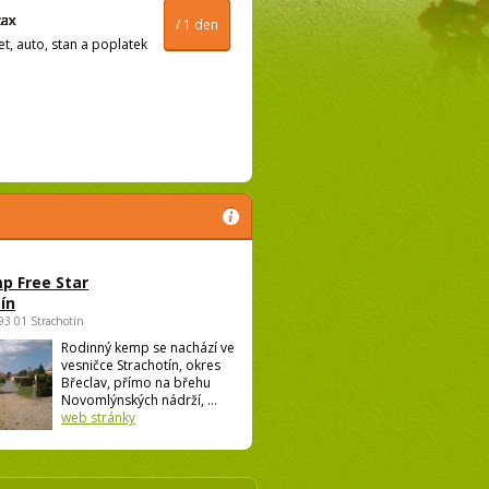
/ 1 den
t, auto, stan a poplatek
p Free Star
ín
693 01 Strachotín
Rodinný kemp se nachází ve
vesničce Strachotín, okres
Břeclav, přímo na břehu
Novomlýnských nádrží, ...
web stránky