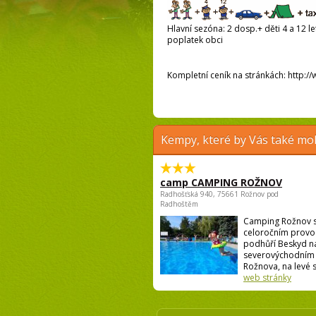
Hlavní sezóna: 2 dosp.+ děti 4 a 12 let
poplatek obci
Kompletní ceník na stránkách: http:/
Kempy, které by Vás také moh
camp CAMPING ROŽNOV
Radhošťská 940, 75661 Rožnov pod
Radhoštěm
Camping Rožnov 
celoročním provo
podhůří Beskyd n
severovýchodním 
Rožnova, na levé st
web stránky