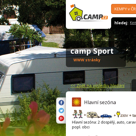
KEMPY v ČR
hledej:
Ke
camp Sport
WWW stránky
<<
Zpět na výsledky hledání
Hlavní sezóna
Hlavní sezóna: 2 dospělý, auto, carava
popl. obci