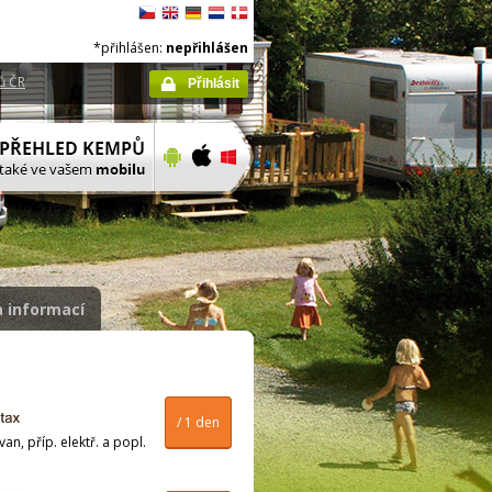
*přihlášen:
nepřihlášen
ů ČR
Přihlásit
 informací
/ 1 den
n, příp. elektř. a popl.