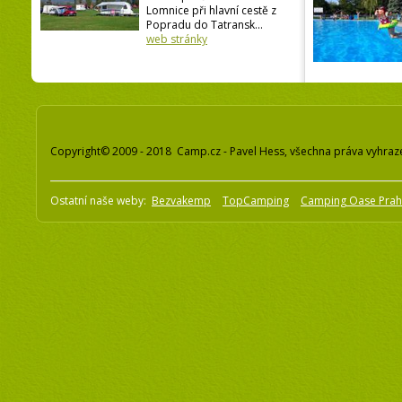
Lomnice při hlavní cestě z
Popradu do Tatransk...
web stránky
Copyright© 2009 - 2018 Camp.cz - Pavel Hess, všechna práva vyhraz
Ostatní naše weby:
Bezvakemp
TopCamping
Camping Oase Pra