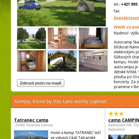
tel.:
+421 905 
fax:
Kontaktovat
WWW stránk
Nadmoř. výšk
Autocamp Star
blízkosti Náme
elektrickými 
lůžkových cha
kempu. Hosté 
autocampu je k
dětské hřiště. 
plavba po Ora
koncerty. Za 
pramene v Beš
Kempy, které by Vás také mohly zajímat
Tatranec camp
camp CAMPI
, 05960 Tatranská Lomnica
Radhošťská 940, 75
Radhoštěm
Hotel a kemp TATRANEC leží
ve vstupní části Tatranské