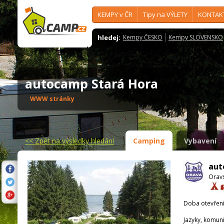
KEMPY v ČR
Tipy na VÝLETY
KONTAK
hledej:
Kempy ČESKO
Kempy SLOVENSKO
autocamp Stará Hora
WWW stránky
<<
Zpět na výsledky hledání
Camping
Vybavení
aut
Orav
Doba otevření
Jazyky, komun